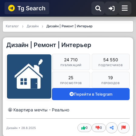
Tg Searсh
Каталог
Дизайн
Дизайн | Ремонт | Интерьер
Дизайн | Ремонт | Интерьер
24 710
54 550
ПУБЛИКАЦИЙ
ПОДПИСЧИКОВ
25
19
ПРОСМОТРОВ
ПЕРЕХОДОВ
Перейти в Telegram
🤩 Квартира мечты - Реально
0
0
Дизайн
•
28.8.2025