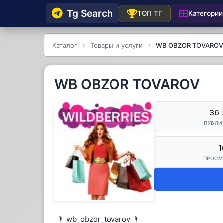
Tg Searсh
Категории
ТОП ТГ
Каталог
Товары и услуги
WB OBZOR TOVAROV
WB OBZOR TOVAROV
36 
ПУБЛИ
1
ПРОСМ
🌂 wb_obzor_tovarov 🌂