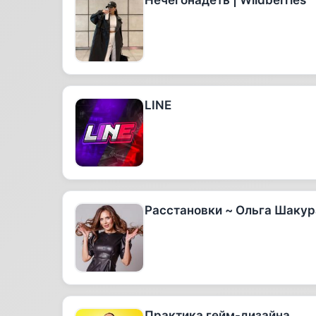
Нечегонадеть | Wildberries
LINE
Расстановки ~ Ольга Шакур
Практика гейм-дизайна