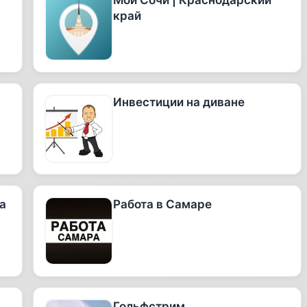
Мой Сочи | Краснодарский
край
Инвестиции на диване
а
Работа в Самаре
Гольфстрим