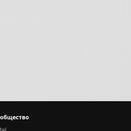
ообщество
ail