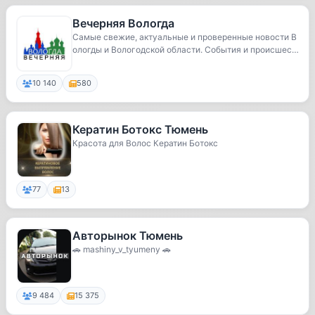
Вечерняя Вологда
Самые свежие, актуальные и проверенные новости В
ологды и Вологодской области. События и происшес
т...
10 140
580
Кератин Ботокс Тюмень
Красота для Волос Кератин Ботокс
77
13
Авторынок Тюмень
🚗 mashiny_v_tyumeny 🚗
9 484
15 375