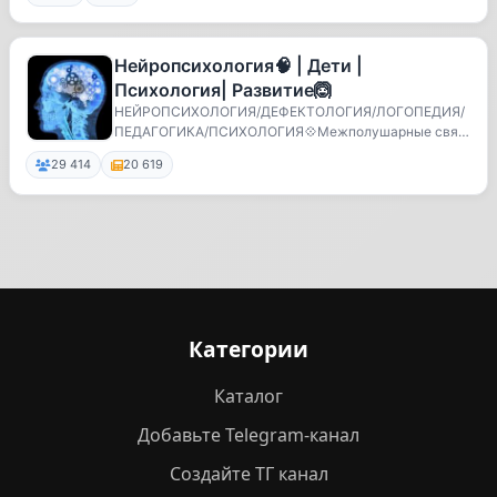
Нейропсихология🧠 | Дети |
Психология| Развитие🙆
НЕЙРОПСИХОЛОГИЯ/ДЕФЕКТОЛОГИЯ/ЛОГОПЕДИЯ/
ПЕДАГОГИКА/ПСИХОЛОГИЯ💠Межполушарные связ
и💠Мелкая моторика ...
29 414
20 619
Категории
Каталог
Добавьте Telegram-канал
Создайте ТГ канал