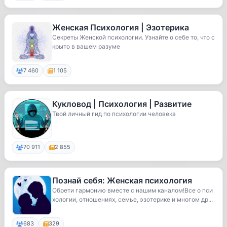
Женская Психология | Эзотерика
Секреты Женской психологии. Узнайте о себе то, что с
крыто в вашем разуме
7 460
1 105
Кукловод | Психология | Развитие
Твой личный гид по психологии человека
70 911
2 855
Познай себя: Женская психология
Обрети гармонию вместе с нашим каналом!Все о пси
хологии, отношениях, семье, эзотерике и многом др...
683
329