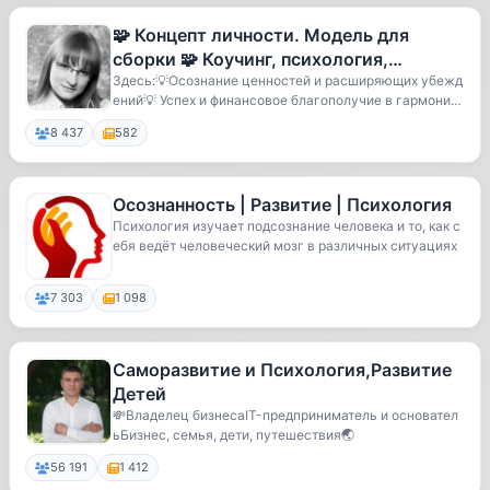
🧩 Концепт личности. Модель для
сборки 🧩 Коучинг, психология,
развитие 🧩
Здесь:💡Осознание ценностей и расширяющих убежд
ений💡 Успех и финансовое благополучие в гармонии
с ...
8 437
582
Осознанность | Развитие | Психология
Психология изучает подсознание человека и то, как с
ебя ведёт человеческий мозг в различных ситуациях
7 303
1 098
Саморазвитие и Психология,Развитие
Детей
💸Владелец бизнесаIT-предприниматель и основател
ьБизнес, семья, дети, путешествия🌏
56 191
1 412