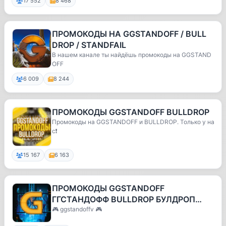
17 552
8 468
ПРОМОКОДЫ НА GGSTANDOFF / BULL
DROP / STANDFAIL
В нашем канале ты найдёшь промокоды на GGSTAND
OFF
6 009
8 244
ПРОМОКОДЫ GGSTANDOFF BULLDROP
Промокоды на GGSTANDOFF и BULLDROP. Только у на
с❗️
15 167
6 163
ПРОМОКОДЫ GGSTANDOFF
ГГСТАНДОФФ BULLDROP БУЛДРОП
БУЛЛДРОП BULDROP
🎮 ggstandoffv 🎮