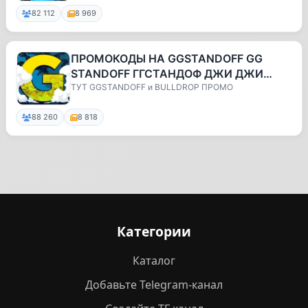
82 112
8 969
ПРОМОКОДЫ НА GGSTANDOFF GG
STANDOFF ГГСТАНДОФ ДЖИ ДЖИ
STANDOFF
ТУТ GGSTANDOFF и BULLDROP ПРОМО
88 260
8 818
Категории
Каталог
Добавьте Telegram-канал