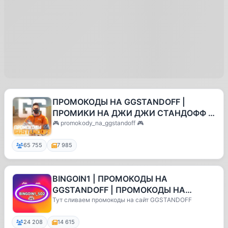
ПРОМОКОДЫ НА GGSTANDOFF |
ПРОМИКИ НА ДЖИ ДЖИ СТАНДОФФ |
ГГСТЕНДОФФ ПРОМОКОДЫ |
🎮 promokody_na_ggstandoff 🎮
ПРОМОКОДЫ НА ДЖИДЖИСТ
65 755
7 985
BINGOIN1 | ПРОМОКОДЫ НА
GGSTANDOFF | ПРОМОКОДЫ НА
BULLDROP | STANDFAIL ПРОМОКОДЫ
Тут сливаем промокоды на сайт GGSTANDOFF
24 208
14 615