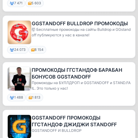
7 471
5 603
GGSTANDOFF BULLDROP ПРОМОКОДЫ
🤯 Бесплатные промокоды на сайты Bulldrop и GGstand
off публикуются у нас в канале!
24 073
8 154
ПРОМОКОДЫ ГГСТАНДОФ БАРАБАН
БОНУСОВ GGSTANDOFF
Промокоды на БУЛЛДРОП и GGSTANDOFF и STAND.FA
IL. Это только у нас!
1 488
1 813
GGSTANDOFF ПРОМОКОДЫ
ГГСТАНДОФ ДЖИДЖИ STANDOFF
GGSTANDOFF И BULLDROP