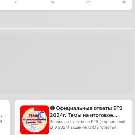
🔴 Официальные ответы ЕГЭ
2024г. Темы на итоговое
7
Э
сочинение для 6 декабря
Реальные ответы на ЕГЭ (+досрочный
ЕГЭ 2024) задания/КИМы/ответы/
2023г. 🔴
решения 100 баллов. Помощь выпус...