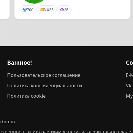
790
3 058
25
Важное!
С
Пользовательское соглашение
E-M
Политика конфиденциальности
Vk
Политика cookie
My
 ботов.
ственность за их содержимое несут исключительно владел