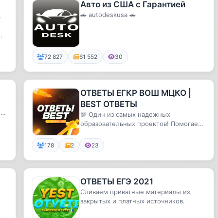
Авто из США с Гарантией
🚗 autodeskusa 🚗
72 827
61 552
30
ОТВЕТЫ ЕГКР ВОШ МЦКО |
BEST ОТВЕТЫ
ия
💯 Один из самых надежных
образовательных проектов! Помогаем
со всеми работами (ВОШ/МЦКО/ОГЭ/
СтатГ...
178
2
23
ОТВЕТЫ ЕГЭ 2021
Сливаем приватные материалы из
закрытых и платных источников.