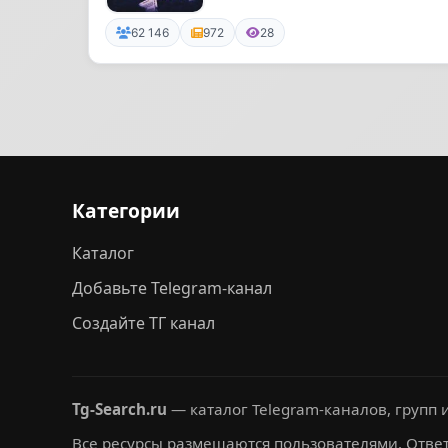
контрольно-из...
62 146
972
28
Категории
Каталог
Добавьте Telegram-канал
Создайте ТГ канал
Tg-Search.ru
— каталог Telegram-каналов, групп и
Все ресурсы размещаются пользователями. Ответ