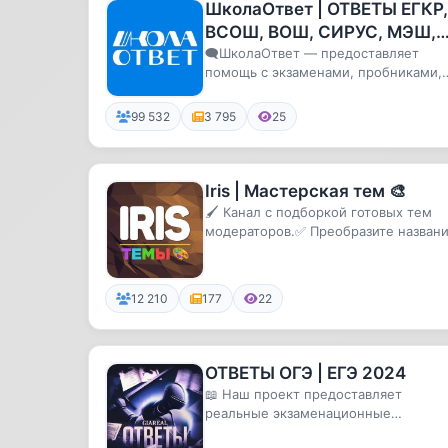
ШколаОтвет | ОТВЕТЫ ЕГКР,
ВСОШ, ВОШ, СИРУС, МЭШ,
ОГЭ, ЕГЭ 2023-2024
🗨ШколаОтвет — предоставляет
помощь с экзаменами, пробниками,
олимпиадами, региональными
работами
99 532
3 795
25
Iris | Мастерская тем 🎨
🖌️ Канал с подборкой готовых тем
модераторов.✅ Преобразите назван
своих рангов с помощью предло...
12 210
177
22
ОТВЕТЫ ОГЭ | ЕГЭ 2024
📖 Наш проект предоставляет
реальные экзаменационные
материалы для ЕГЭ, ОГЭ и других