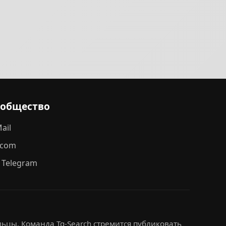
ообщество
ail
.com
 Telegram
ьцы. Команда Tg-Search стремится публиковать