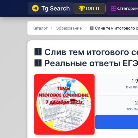
Tg Searсh
Категории
ТОП ТГ
Каталог
Образование
🟥 Слив тем итогового с
🟥 Слив тем итогового с
🟥 Реальные ответы ЕГЭ 
1 
ПУБЛИ
2
ПРОСМ