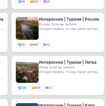
96
854
25
ла
Интересное | Туризм | Россия
Россия. Если вы любите
с!
путешествовать, то наш канал для вас!
Самые удивительные и необычные
места...
92
866
23
Интересное | Туризм | Литва
Литва. Если вы любите
путешествовать, то наш канал для вас!
Самые удивительные и необычные
с!
места,...
280
849
27
Интересное | Туризм | Кипр