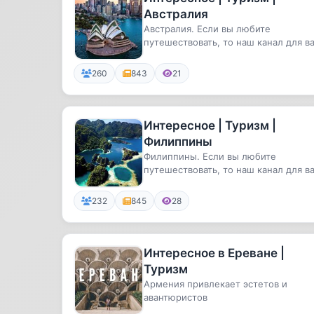
Австралия
Австралия. Если вы любите
путешествовать, то наш канал для ва
Самые удивительные и необычные
ме...
260
843
21
Интересное | Туризм |
Филиппины
Филиппины. Если вы любите
путешествовать, то наш канал для ва
Самые удивительные и необычные
ме...
232
845
28
Интересное в Ереване |
Туризм
Армения привлекает эстетов и
авантюристов