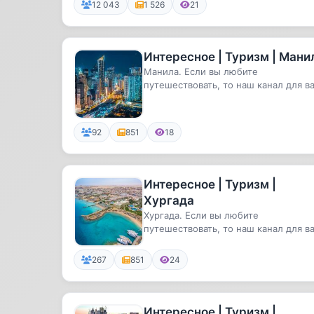
12 043
1 526
21
Интересное | Туризм | Мани
Манила. Если вы любите
путешествовать, то наш канал для ва
Самые удивительные и необычные
места...
92
851
18
Интересное | Туризм |
Хургада
Хургада. Если вы любите
путешествовать, то наш канал для ва
Самые удивительные и необычные
мест...
267
851
24
Интересное | Туризм |