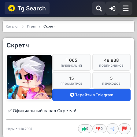
Tg Searсh
Каталог
Игры
Скретч
Скретч
1 065
48 838
ПУБЛИКАЦИЙ
ПОДПИСЧИКОВ
15
5
ПРОСМОТРОВ
ПЕРЕХОДОВ
Перейти в Telegram
✅ Официальный канал Скретча!
0
0
Игры
•
1.10.2025