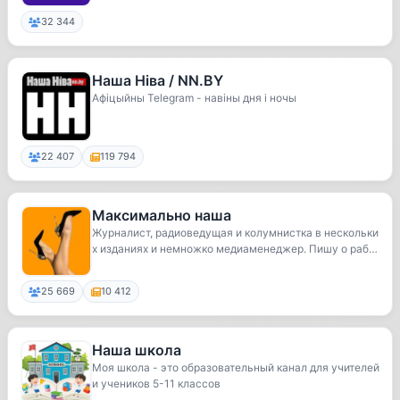
32 344
Наша Нiва / NN.BY
Афiцыйны Telegram - навiны дня i ночы
22 407
119 794
Максимально наша
Журналист, радиоведущая и колумнистка в нескольки
х изданиях и немножко медиаменеджер. Пишу о раб
о...
25 669
10 412
Наша школа
Моя школа - это образовательный канал для учителей
и учеников 5-11 классов