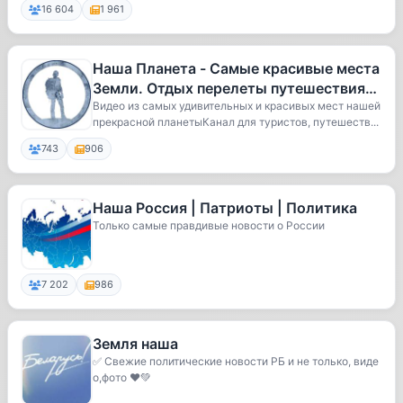
16 604
1 961
Наша Планета - Самые красивые места
Земли. Отдых перелеты путешествия
путевки туризм туры. Европа Аз
Видео из самых удивительных и красивых мест нашей
прекрасной планетыКанал для туристов, путешеств...
743
906
Наша Россия | Патриоты | Политика
Только самые правдивые новости о России
7 202
986
Земля наша
✅ Свежие политические новости РБ и не только, виде
о,фото ❤️💚