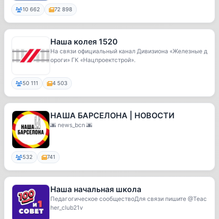
10 662
72 898
Наша колея 1520
На связи официальный канал Дивизиона «Железные д
ороги» ГК «Нацпроектстрой».
50 111
4 503
НАША БАРСЕЛОНА | НОВОСТИ
🌆 news_bcn 🌆
532
741
Наша начальная школа
Педагогическое сообществоДля связи пишите @Teac
her_club21v