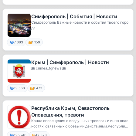
Симферополь | События | Новости
Симферополь Важные новости и события твоего горо
да
7 663
1 159
Крым | Симферополь | Новости
🌆 crimea_tgnews 🌆
19 568
1 473
Республика Крым, Севастополь
Оповещения, тревоги
Канал оповещения о воздушных тревогах и иных опас
ностях, связанных с боевыми действиями.Республи
к...
195 740
42 328