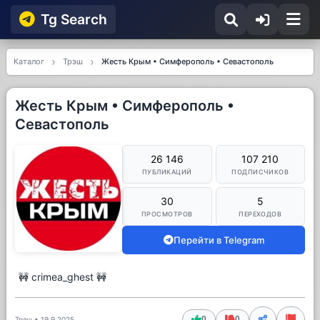
Tg Searсh
Каталог
Трэш
Жесть Крым • Симферополь • Севастополь
Жесть Крым • Симферополь •
Севастополь
26 146
107 210
ПУБЛИКАЦИЙ
ПОДПИСЧИКОВ
30
5
ПРОСМОТРОВ
ПЕРЕХОДОВ
Перейти в Telegram
🚧 crimea_ghest 🚧
0
0
Трэш
•
19.9.2025