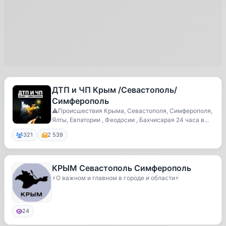
ДТП и ЧП Крым /Севастополь/
Симферополь
⚠️Происшествия Крыма, Севастополя, Симферополя,
Ялты, Евпатории , Феодосии , Бахчисарая 24 часа в...
321
2 539
КРЫМ Севастополь Симферополь
⚡️О важном и главном в городе и области⚡️
24