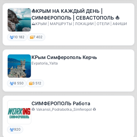
⛵️КРЫМ НА КАЖДЫЙ ДЕНЬ |
СИМФЕРОПОЛЬ | СЕВАСТОПОЛЬ ⛵️
⛰️КРЫМ | МАРШРУТЫ | ЛОКАЦИИ | ОТЕЛИ | АФИШИ
10 182
7 402
КРым Симферополь Керчь
Evpatoria_Yalta
8 550
3 512
СИМФЕРОПОЛЬ Работа
👷 Vakansii_Podrabotka_Simferopol 👷
920