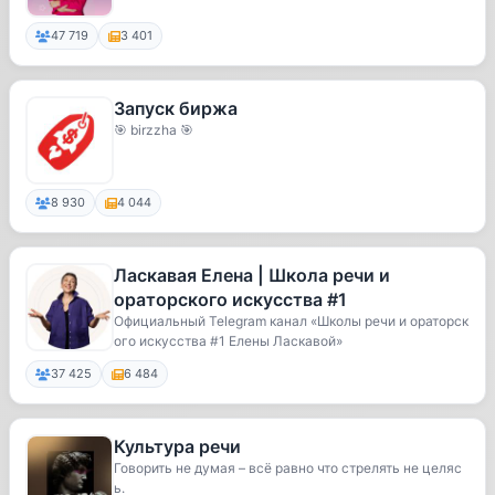
47 719
3 401
Запуск биржа
🎯 birzzha 🎯
8 930
4 044
Ласкавая Елена | Школа речи и
ораторского искусства #1
Официальный Telegram канал «Школы речи и ораторск
ого искусства #1 Елены Ласкавой»
37 425
6 484
Культура речи
Говорить не думая – всё равно что стрелять не целяс
ь.