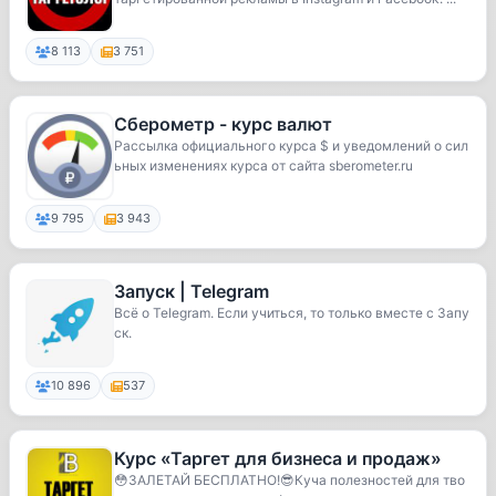
8 113
3 751
Сберометр - курс валют
Рассылка официального курса $ и уведомлений о сил
ьных изменениях курса от сайта sberometer.ru
9 795
3 943
Запуск | Telegram
Всё о Telegram. Если учиться, то только вместе с Запу
ск.
10 896
537
Курс «Таргет для бизнеса и продаж»
😳ЗАЛЕТАЙ БЕСПЛАТНО!😎Куча полезностей для тво