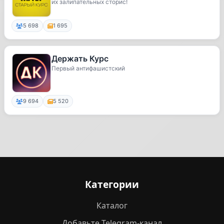
их залипательных сторис!
5 698
1 695
Держать Курс
Первый антифашистский
9 694
5 520
Категории
Каталог
Добавьте Telegram-канал