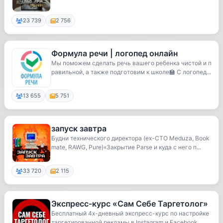
23 739
2 756
Формула речи | логопед онлайн
Мы поможем сделать речь вашего ребенка чистой и п
равильной, а также подготовим к школе🏫 С логопед...
13 655
5 751
запуск завтра
Будни технического директора (ex-CTO Meduza, Book
mate, RAWG, Pure)«Закрытие Parse и куда с него п...
33 720
2 115
Экспресс-курс «Сам Себе Таргетолог»
Бесплатный 4х-дневный экспресс-курс по настройке
таргетированной рекламы в Instagram и Facebook. ...