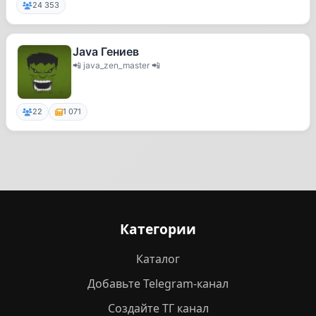
24 353
Java Гениев
📲 java_zen_master 📲
22
1 071
Категории
Каталог
Добавьте Telegram-канал
Создайте ТГ канал