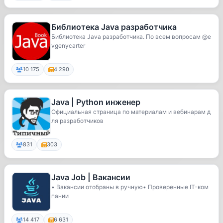
Библиотека Java разработчика
Библиотека Java разработчика. По всем вопросам @e
vgenycarter
10 175
4 290
Java | Python инженер
Официальная страница по материалам и вебинарам д
ля разработчиков
831
303
Java Job | Вакансии
• Вакансии отобраны в ручную• Проверенные IT-ком
пании
14 417
6 631