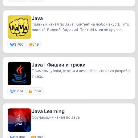
Java
Главный канал по Java. Контент на любой вкус.1. Туто
риалы2. Видео3. Задачи4. ТестыИ многое другое.
3 760
548
Java | Фишки и трюки
Примеры, уроки, статьи и личный опыта Java разрабо
тчика.
6 874
1 654
Java Learning
Обучающий канал по Java
16 606
3 790