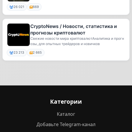
26 021
669
CryptoNews / Новости, статистика и
прогнозы криптовалют
Свежие новости мира криптовалютАналитика и прогн
озы, для опытных трейдеров и новичков
23 213
2 665
Категории
Каталог
Добавьте Telegram-канал