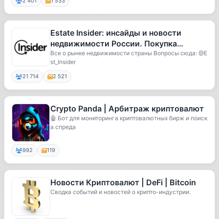
2 401
1 533
Estate Insider: инсайды и новости
недвижимости России. Покупка
продажа строительство ремонт
Все о рынке недвижимости страны Вопросы сюда: @E
st_Insider
квартиры
21 714
2 521
Crypto Panda | Арбитраж криптовалют
🤖 Бот для мониторинга криптовалютных бирж и поиск
а спреда
992
119
Новости Криптовалют | DeFi | Bitcoin
Сводка событий и новостей о крипто-индустрии.