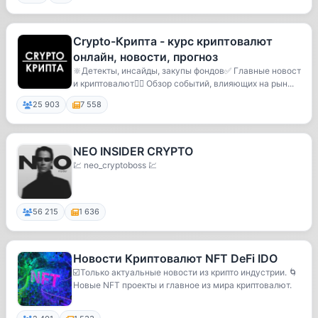
Crypto-Крипта - курс криптовалют
онлайн, новости, прогноз
🔆Детекты, инсайды, закупы фондов✅ Главные новост
и криптовалют🕵️‍♂️ Обзор событий, влияющих на рын...
25 903
7 558
NEO INSIDER CRYPTO
💹 neo_cryptoboss 💹
56 215
1 636
Новости Криптовалют NFT DeFi IDO
☑️Только актуальные новости из крипто индустрии. 🌀
Новые NFT проекты и главное из мира криптовалют.