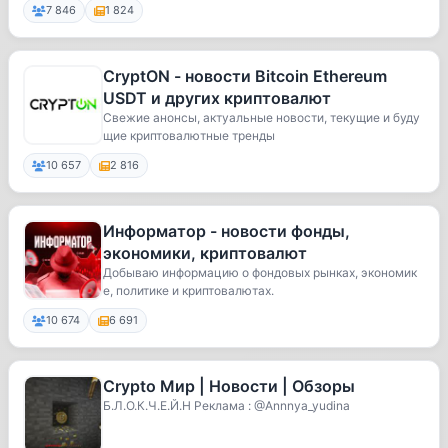
7 846
1 824
CryptON - новости Bitcoin Ethereum
USDT и других криптовалют
Свежие анонсы, актуальные новости, текущие и буду
щие криптовалютные тренды
10 657
2 816
Информатор - новости фонды,
экономики, криптовалют
Добываю информацию о фондовых рынках, экономик
е, политике и криптовалютах.
10 674
6 691
Crypto Мир | Новости | Обзоры
Б.Л.О.К.Ч.Е.Й.Н Реклама : @Annnya_yudina