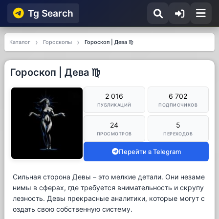
Tg Searсh
Каталог
Гороскопы
Гороскоп | Дева ♍️
Гороскоп | Дева ♍️
2 016
6 702
ПУБЛИКАЦИЙ
ПОДПИСЧИКОВ
24
5
ПРОСМОТРОВ
ПЕРЕХОДОВ
Перейти в Telegram
Сильная сторона Девы – это мелкие детали. Они незаме
нимы в сферах, где требуется внимательность и скрупу
лезность. Девы прекрасные аналитики, которые могут с
оздать свою собственную систему.