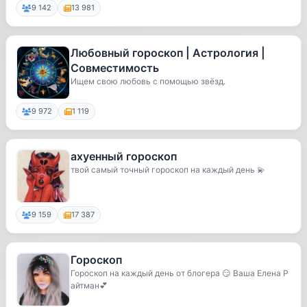
9 142
13 981
Любовный гороскоп | Астрология |
Совместимость
Ищем свою любовь с помощью звёзд.
9 972
1 119
ахуенный гороскоп
твой самый точный гороскоп на каждый день 💫
9 159
17 387
Гороскоп
Гороскоп на каждый день от блогера 😏 Ваша Елена Р
айтман💕