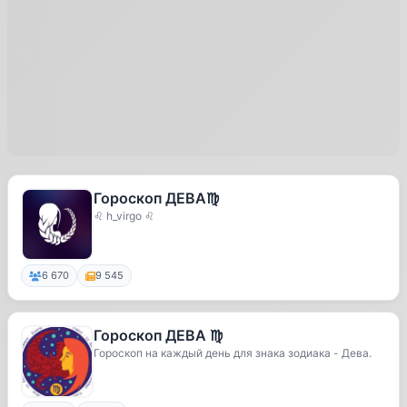
Гороскоп ДЕВА♍️
♌ h_virgo ♌
6 670
9 545
Гороскоп ДЕВА ♍️
Гороскоп на каждый день для знака зодиака - Дева.