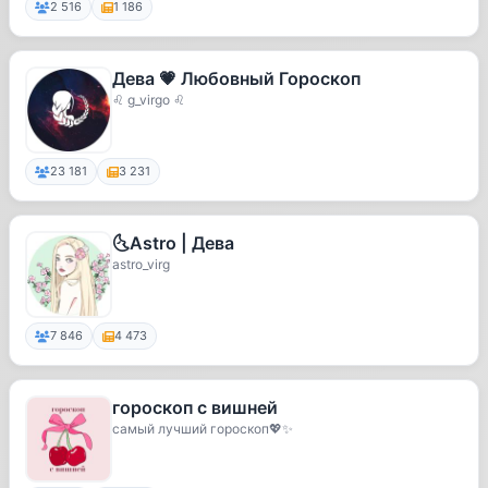
2 516
1 186
Дева 💗 Любовный Гороскоп
♌ g_virgo ♌
23 181
3 231
🌜Astro | Дева
astro_virg
7 846
4 473
гороскоп с вишней
самый лучший гороскоп💖✨