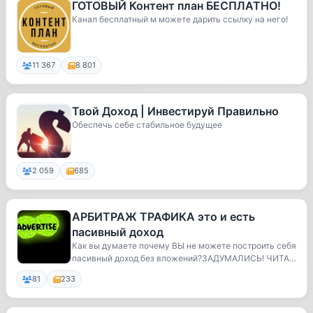
ГОТОВЫЙ Контент план БЕСПЛАТНО!
Канал бесплатный м можете дарить ссылку на него!
11 367
8 801
Твой Доход | Инвестируй Правильно
Обеспечь себе стабильное будущее
2 059
685
АРБИТРАЖ ТРАФИКА это и есть
пасивный доход
Как вы думаете почему ВЫ не можете построить себя
пасивный доход без вложений?ЗАДУМАЛИСЬ! ЧИТАЙ
ТЕ...
81
233