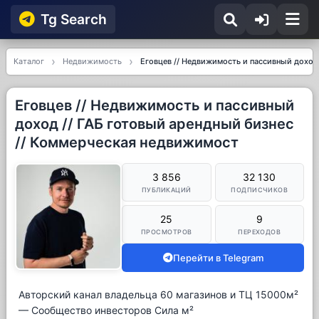
Tg Searсh
Каталог
Недвижимость
Еговцев // Недвижимость и пассивный доход
Еговцев // Недвижимость и пассивный
доход // ГАБ готовый арендный бизнес
// Коммерческая недвижимост
3 856
32 130
ПУБЛИКАЦИЙ
ПОДПИСЧИКОВ
25
9
ПРОСМОТРОВ
ПЕРЕХОДОВ
Перейти в Telegram
Авторский канал владельца 60 магазинов и ТЦ 15000м²
— Сообщество инвесторов Сила м²