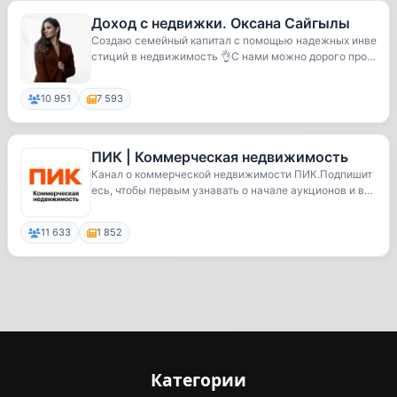
Доход с недвижки. Оксана Сайгылы
Создаю семейный капитал с помощью надежных инве
стиций в недвижимость 👌С нами можно дорого прод
ать...
10 951
7 593
ПИК | Коммерческая недвижимость
Канал о коммерческой недвижимости ПИК.Подпишит
есь, чтобы первым узнавать о начале аукционов и ва
ж...
11 633
1 852
Категории