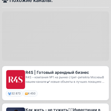
Похожие каналы:
R4S | Готовый арендный бизнес
R4S – компания №1 на рынке стрит-ритейла МосквыВ
нашем канале:✔️ новые объекты в лучших локациях ...
32 873
4 450
Как жить - не тужить☝🏻Инвестиции в