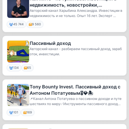
недвижимость, новостройки,
пассивный доход от аренды квартир.
Авторский канал Харыбина Александра. Инвестиции в
недвижимость и не только. Опыт 16 лет. Эксперт ...
45 744
9 560
Пассивный доход
Авторский канал - разбираем пассивный доход, зараб
оток, инвестиции.
134
65
Tony Bounty Invest. Пассивный доход с
Антоном Потатуевым🎖💎🏝
📌Канал Антона Потатуева о пассивном доходе и путе
шествиях по миру✅️Инструменты пассивного дохода
...
101
169