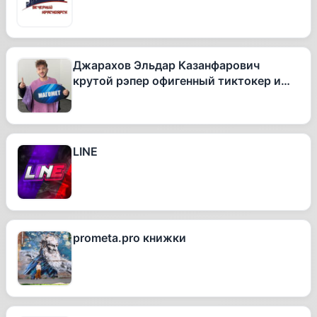
Джарахов Эльдар Казанфарович
крутой рэпер офигенный тиктокер и
вообще очень талантливый человек
LINE
prometa.pro книжки