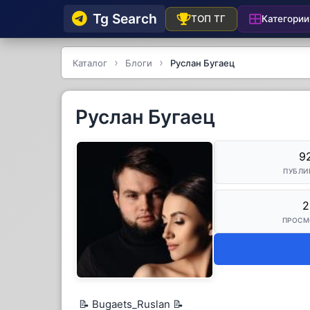
Tg Searсh
Категории
ТОП ТГ
Каталог
Блоги
Руслан Бугаец
Руслан Бугаец
9
ПУБЛИ
2
ПРОСМ
📝 Bugaets_Ruslan 📝