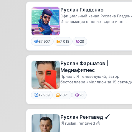
Руслан Гладенко
Официальный канал Руслана Гладен
Информация о новых видео и не
только.
87 907
7 018
28
Руслан Фаршатов |
Медиафитнес
Привет. Я телеведущий, автор
бестселлера «Миллион за 15 секунд
курса «Медиафитнес» по съемке о...
12 959
2 071
26
Руслан Рентавед 🖌
💰 ruslan_rentaved 💰