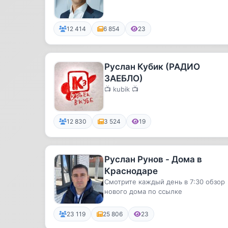
12 414
6 854
23
Руслан Кубик (РАДИО
ЗАЕБЛО)
📺 kubik 📺
12 830
3 524
19
Руслан Рунов - Дома в
Краснодаре
Смотрите каждый день в 7:30 обзор
нового дома по ссылке
23 119
25 806
23