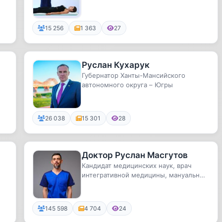
руками, думая при этом головой. Се...
15 256
1 363
27
Руслан Кухарук
Губернатор Ханты-Мансийского
автономного округа – Югры
26 038
15 301
28
Доктор Руслан Масгутов
Кандидат медицинских наук, врач
интегративной медицины, мануальный
терапевт. Создатель онлайн-кур...
145 598
4 704
24