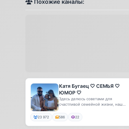
Похожие каналы:
Катя Бугаец 🤍 СЕМЬЯ 🤍
ЮМОР 🤍
Здесь делюсь советами для
счастливой семейной жизни, наш
юмор, мои бьюти секретики, и наш
лайф
23 972
586
22