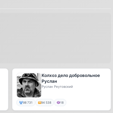
Колхоз дело добровольное
Руслан
Руслан Реутовский
98 731
94 538
18