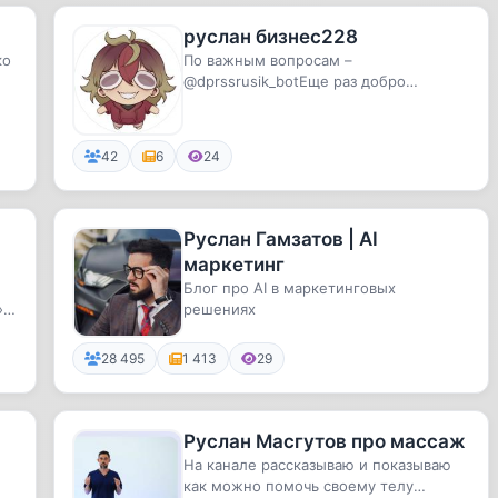
руслан бизнес228
ко
По важным вопросам –
@dprssrusik_botЕще раз добро
пожаловать ко мне!! Я художник ,
аниматор , гач...
42
6
24
Руслан Гамзатов | AI
маркетинг
Блог про AI в маркетинговых
» и
решениях
28 495
1 413
29
Руслан Масгутов про массаж
На канале рассказываю и показываю
как можно помочь своему телу