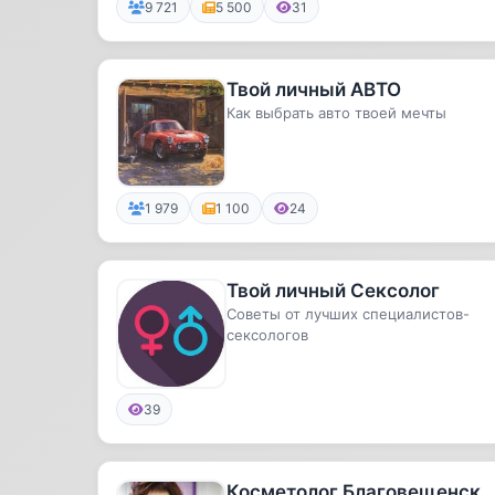
9 721
5 500
31
Твой личный АВТО
Как выбрать авто твоей мечты
1 979
1 100
24
Твой личный Сексолог
Советы от лучших специалистов-
сексологов
39
Косметолог Благовещенск