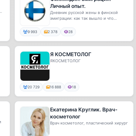
Личный опыт.
ю
Дневник русской жены в финской
..
эмиграции: как так вышло и что
теперь делать со всем этим
счастьем...
9 993
2 378
28
Я КОСМЕТОЛОГ
ЯКОСМЕТОЛОГ
20 729
16 888
18
Екатерина Круглик. Врач-
косметолог
и
Врач косметолог, пластический хирург