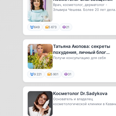
Врач, косметолог, дерматолог -
Эльвира Чешева. Более 20 лет дела
женщин молодыми и красивыми.Пок.
649
5 673
21
Татьяна Аюпова: секреты
похудения, личный блог
врача
Получи консультацию для себя
9 221
5 901
31
Косметолог Dr.Sadykova
Основатель и владелец
косметологической клиники в Казан