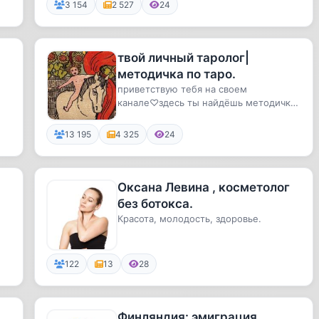
3 154
2 527
24
твой личный таролог|
методичка по таро.
приветствую тебя на своем
канале♡здесь ты найдёшь методички,
шпаргалки и литературу о таро. так
ж...
13 195
4 325
24
Оксана Левина , косметолог
без ботокса.
Красота, молодость, здоровье.
122
13
28
Финляндия: эмиграция.