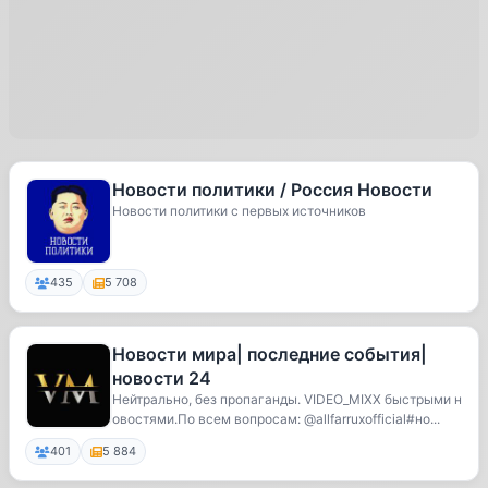
Новости политики / Россия Новости
Новости политики с первых источников
435
5 708
Новости мира| последние события|
новости 24
Нейтрально, без пропаганды. VIDEO_MIXX быстрыми н
овостями.По всем вопросам: @allfarruxofficial#но...
401
5 884