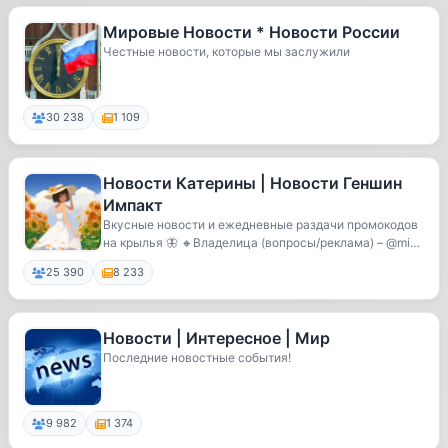
Мировые Новости * Новости России
Честные новости, которые мы заслужили
30 238
1 109
Новости Катерины | Новости Геншин
Импакт
Вкусные новости и ежедневные раздачи промокодов
на крылья 🦋 🔸Владелица (вопросы/реклама) – @miss
_...
25 390
8 233
Новости | Интересное | Мир
Последние новостные события!
9 982
1 374