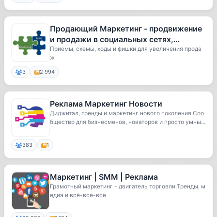
Продающий Маркетинг - продвижение
и продажи в социальных сетях,
реклама, social media marketing, смм
Приемы, схемы, ходы и фишки для увеличения прода
ж
3
2 994
Реклама Маркетинг Новости
Диджитал, тренды и маркетинг нового поколения.Соо
бщество для бизнесменов, новаторов и просто умны...
383
1
Маркетинг | SMM | Реклама
Грамотный маркетинг - двигатель торговли.Тренды, м
едиа и всё-всё-всё