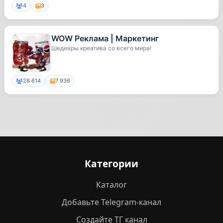
4
3
WOW Реклама | Маркетинг
Шедевры креатива со всего мира!
28 614
7 936
Категории
Каталог
Добавьте Telegram-канал
Создайте ТГ канал