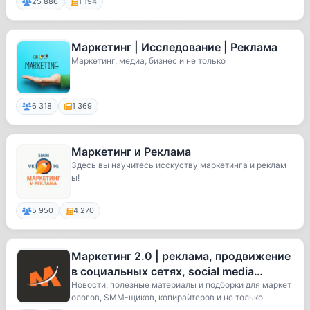
25 886
1 194
Маркетинг | Исследование | Реклама
Маркетинг, медиа, бизнес и не только
6 318
1 369
Маркетинг и Реклама
Здесь вы научитесь исскуству маркетинга и реклам
ы!
5 950
4 270
Маркетинг 2.0 | реклама, продвижение
в социальных сетях, social media
marketing, смм, smm
Новости, полезные материалы и подборки для маркет
ологов, SMM-щиков, копирайтеров и не только