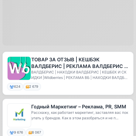
ТОВАР ЗА ОТЗЫВ | КЕШБЭК
ВАЛДБЕРИС | РЕКЛАМА ВАЛДБЕРИС |
ВЫКУП | КЕШБЕК | ОЗОН РЕКЛАМА |
ВАЛДБЕРИС | НАХОДКИ ВАЛДБЕРИС | КЕШБЕК И СК
ИДКИ |Wildberries | РЕКЛАМА ВБ | НАХОДКИ ВАЛДБЕР
ВЫКУП ВАЛДБЕ
ИС | Т...
624
2 679
Годный Маркетинг – Реклама, PR, SMM
Расскажу, как работает маркетинг, заставляя вас пок
упать у брендов. Как в этом разобраться и не п...
9 676
8 067