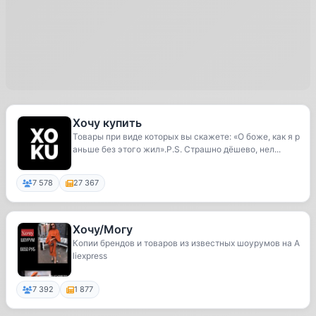
Хочу купить
Товары при виде которых вы скажете: «О боже, как я р
аньше без этого жил».P.S. Страшно дёшево, нел...
7 578
27 367
Хочу/Могу
Копии брендов и товаров из известных шоурумов на A
liexpress
7 392
1 877