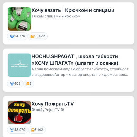
Хочу вязать | Крючком и спицами
вяжем спицами и крючком
34 776
16 422
HOCHU.SHPAGAT , школа гибкости
«ХОЧУ ШПАГАТ» (шпагат и осанка)
4 года помогаем людям обрести гибкость, стройност
ь и здоровьеАвтор - мастер спорта по художествен...
405
5
Хочу ПожратьTV
🎡 xo4yPojratTV 🎡
43 979
6 142