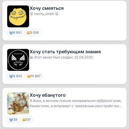
Хочу смеяться
😜 hochy_smeh 😜
6 951
3 058
Хочу стать требующим знания
📖 Этот канал был создан: 22.08.2020.
6 922
15 897
Хочу ебанутого
Я Анна, в вечном поиске ненормального🙌Шопоголик,
банкоголик, и интроверт с тревожным расстройство...
39
131