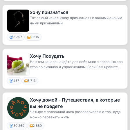
хочу признаться
Тот самый канал «хочу признаться» с вашими аноним
ными признаниями
3 397
2 615
Хочу Похудеть
На этом канале найдёте для себя много полезных сов
етов по питанию и упражнениям, Если Вам нравитс...
457
5 713
Хочу домой - Путешествия, в которые
вы не поедете
Четыре с половиной часа разговариваем о том, куда
можно переехать жить
30 269
2 689