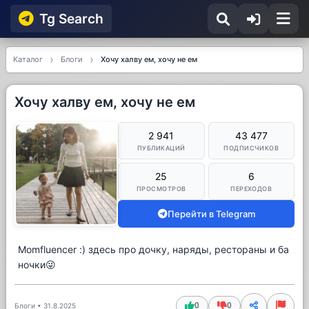
Tg Searсh
Каталог
Блоги
Хочу халву ем, хочу не ем
Хочу халву ем, хочу не ем
2 941
43 477
ПУБЛИКАЦИЙ
ПОДПИСЧИКОВ
25
6
ПРОСМОТРОВ
ПЕРЕХОДОВ
Перейти в Telegram
Momfluencer :) здесь про дочку, наряды, рестораны и ба
ночки😜
0
0
Блоги
•
31.8.2025