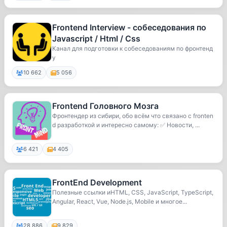
Frontend Interview - собеседования по
Javascript / Html / Css
Канал для подготовки к собеседованиям по фронтенд
у
10 662
5 056
Frontend Головного Мозга
Фронтендер из сибири, обо всём что связано с fronten
d разработкой и интересно самому: ✅ Новости, ...
6 421
4 405
FrontEnd Development
Полезные ссылки иHTML, CSS, JavaScript, TypeScript,
Angular, React, Vue, Node.js, Mobile и многое...
28 886
9 829