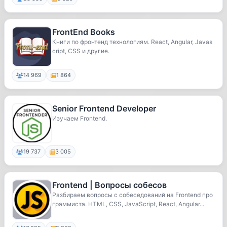
FrontEnd Books
Книги по фронтенд технологиям. React, Angular, Javas
cript, CSS и другие.
14 969
1 864
Senior Frontend Developer
Изучаем Frontend.
19 737
3 005
Frontend | Вопросы собесов
Разбираем вопросы с собеседований на Frontend про
граммиста. HTML, CSS, JavaScript, React, Angular...