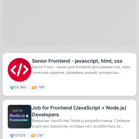
Senior Frontend - javascript, html, css
Senior Front - канал для frontend программистов, прак
тические задачки, проверки знаний, интересны...
24 360
5 799
Job for Frontend (JavaScript + Node.js)
Developers
Вакансии JavaScript, Node.js разработчиков. Собирае
м для вас вакансии, которых нет на работных са...
13 026
7 291