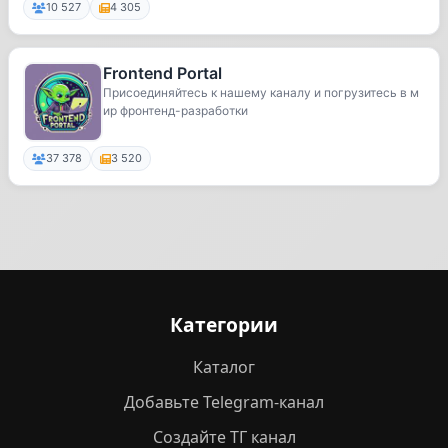
10 527
4 305
Frontend Portal
Присоединяйтесь к нашему каналу и погрузитесь в м
ир фронтенд-разработки
37 378
3 520
Категории
Каталог
Добавьте Telegram-канал
Создайте ТГ канал