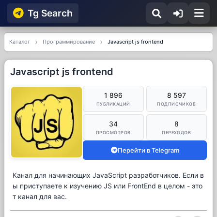
Tg Searсh
Каталог
Программирование
Javascript js frontend
Javascript js frontend
1 896
8 597
ПУБЛИКАЦИЙ
ПОДПИСЧИКОВ
34
8
ПРОСМОТРОВ
ПЕРЕХОДОВ
Перейти в Telegram
Канал для начинающих JavaScript разработчиков. Если в
ы приступаете к изучению JS или FrontEnd в целом - это
т канал для вас.