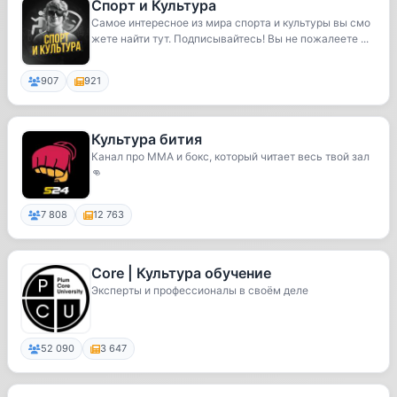
Спорт и Культура
Самое интересное из мира спорта и культуры вы смо
жете найти тут. Подписывайтесь! Вы не пожалеете ...
907
921
Культура бития
Канал про ММА и бокс, который читает весь твой зал
👊
7 808
12 763
Core | Культура обучение
Эксперты и профессионалы в своём деле
52 090
3 647