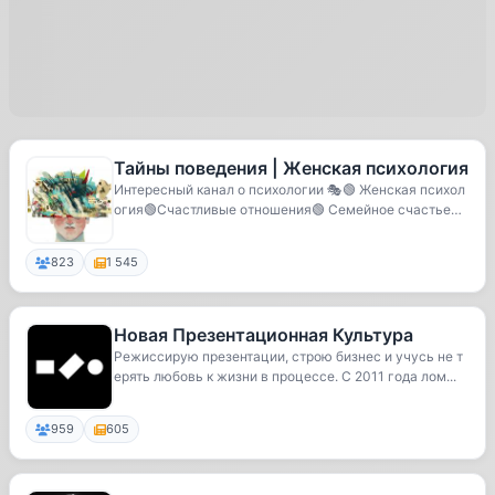
Тайны поведения | Женская психология
Интересный канал о психологии 🎭🟢 Женская психол
огия🟢Счастливые отношения🟢 Семейное счастье🟢
Бьюти...
823
1 545
Новая Презентационная Культура
Режиссирую презентации, строю бизнес и учусь не т
ерять любовь к жизни в процессе. С 2011 года лом...
959
605