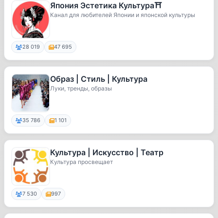
Япония Эстетика Культура⛩
Канал для любителей Японии и японской культуры
28 019
47 695
Образ | Стиль | Культура
Луки, тренды, образы
35 786
1 101
Культура | Искусство | Театр
Культура просвещает
7 530
997