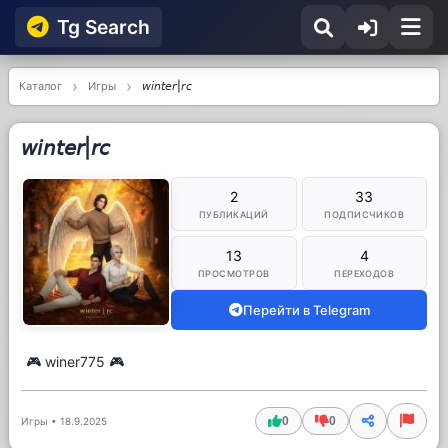
Tg Searсh
Каталог
Игры
𝘸𝘪𝘯𝘵𝘦𝘳|𝘳𝘤
𝘸𝘪𝘯𝘵𝘦𝘳|𝘳𝘤
2
33
ПУБЛИКАЦИЙ
ПОДПИСЧИКОВ
13
4
ПРОСМОТРОВ
ПЕРЕХОДОВ
Перейти в Telegram
🎮 winer775 🎮
0
0
Игры
•
18.9.2025