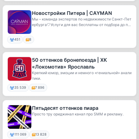
Новостройки Питера | CAYMAN
Мы – команда экспертов по недвижимости Санкт-Пет
ербурга🤍Услуги для вас бесплатны от подбора до п
р...
451
8
50 оттенков бронепоезда | ХК
«Локомотив» Ярославль
Крепкий юмор, эмоции и немного «гениальной» анали
тики.
35 539
7 896
Пятьдесят оттенков пиара
Просто тру ориджинал канал про SMM и рекламу.
111 069
13 828