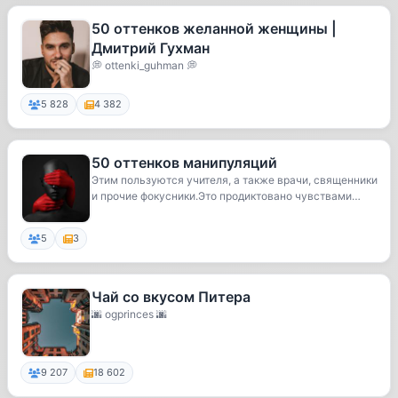
50 оттенков желанной женщины |
Дмитрий Гухман
💭 ottenki_guhman 💭
5 828
4 382
50 оттенков манипуляций
Этим пользуются учителя, а также врачи, священники
и прочие фокусники.Это продиктовано чувствами…
5
3
Чай со вкусом Питера
🌆 ogprinces 🌆
9 207
18 602