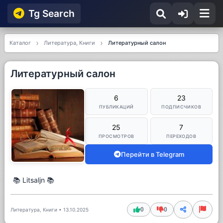
Tg Searсh
Каталог
Литература, Книги
Литературный салон
Литературный салон
6
23
ПУБЛИКАЦИЙ
ПОДПИСЧИКОВ
25
7
ПРОСМОТРОВ
ПЕРЕХОДОВ
Перейти в Telegram
📚 Litsaljn 📚
0
0
Литература, Книги
•
13.10.2025