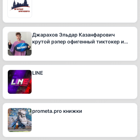
Джарахов Эльдар Казанфарович
крутой рэпер офигенный тиктокер и
вообще очень талантливый человек
LINE
prometa.pro книжки