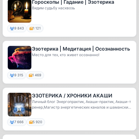
Гороскопы | Гадание | Эзотерика
Видим судьбу насквозь
9 843
1 121
Эзотерика | Медитация | Осознанность
Место для тех, кто живет осознанно!
9 315
1 469
ЭЗОТЕРИКА / ХРОНИКИ АКАШИ
Личный блог Энергопрактик, Акаши-практик, Акаши-т
ренер,Магистр энергетических каналов и шамански
х...
7 666
5 920