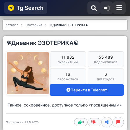
Tg Searсh
Каталог
Эзотерика
⚛️Дневник ЭЗОТЕРИКА☯️
⚛️Дневник ЭЗОТЕРИКА☯️
11 882
55 489
ПУБЛИКАЦИЙ
ПОДПИСЧИКОВ
16
6
ПРОСМОТРОВ
ПЕРЕХОДОВ
Перейти в Telegram
Тайное, сокровенное, доступное только «посвященным»
0
0
Эзотерика
•
29.9.2025