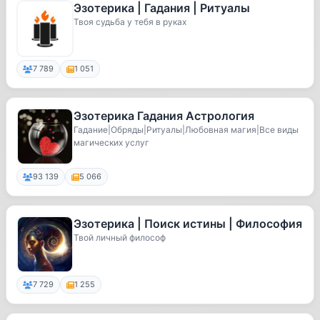
Эзотерика | Гадания | Ритуалы
Твоя судьба у тебя в руках
7 789
1 051
Эзотерика Гадания Астрология
Гадание|Обряды|Ритуалы|Любовная магия|Все виды
магических услуг
93 139
5 066
Эзотерика | Поиск истины | Философия
Твой личный философ
7 729
1 255