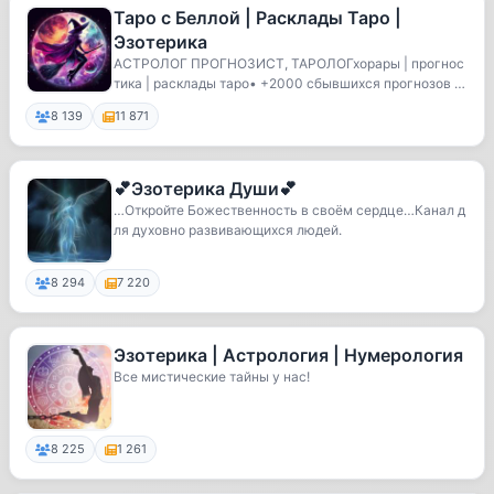
Таро с Беллой | Расклады Таро |
Эзотерика
АСТРОЛОГ ПРОГНОЗИСТ, ТАРОЛОГхорары | прогнос
тика | расклады таро• +2000 сбывшихся прогнозов •
отв...
8 139
11 871
💕Эзотерика Души💕
…Откройте Божественность в своём сердце…Канал д
ля духовно развивающихся людей.
8 294
7 220
Эзотерика | Астрология | Нумерология
Все мистические тайны у нас!
8 225
1 261