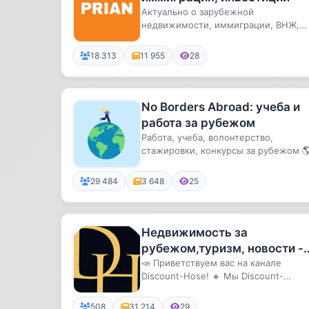
Актуально о зарубежной
недвижимости, иммиграции, ВНЖ,
гражданстве и инвестициях.
18 313
11 955
28
No Borders Abroad: учеба и
работа за рубежом
Работа, учеба, волонтерство,
стажировки, конкурсы за рубежом 
Новые возможности каждый день!
29 484
3 648
25
Недвижимость за
рубежом,туризм, новости -
Discount-House.ru
📣 Приветствуем вас на канале
Discount-Hose! 🔸 Мы Discount-
house.ru – интернет-портал,
крупнейший ...
508
31 214
29