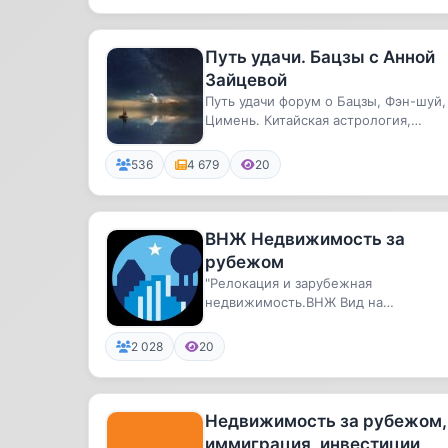
Путь удачи. Бацзы с Анной
Зайцевой
Путь удачи форум о Бацзы, Фэн-шуй,
Цимень. Китайская астрология,
психология и прогнозы. Создатель...
536
4 679
20
ВНЖ Недвижимость за
рубежом
"Релокация и зарубежная
недвижимость.ВНЖ Вид на
жительство всех странПродажа
зарубежной недвижимо...
2 028
20
Недвижимость за рубежом,
иммиграция, инвестиции