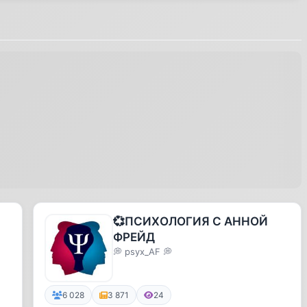
💞ПСИХОЛОГИЯ С АННОЙ
ФРЕЙД
💭 psyx_AF 💭
6 028
3 871
24