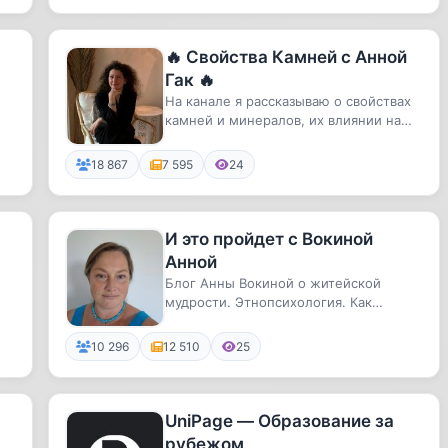
🔥 Свойства Камней с Анной
Гак 🔥
На канале я рассказываю о свойствах
камней и минералов, их влиянии на
человека и использовании в ...
18 867
7 595
24
И это пройдет с Вокиной
Анной
Блог Анны Вокиной о житейской
мудрости. Этнопсихология. Как
прошлое влияет на нас и на будущее.
И...
10 296
12 510
25
UniPage — Образование за
рубежом