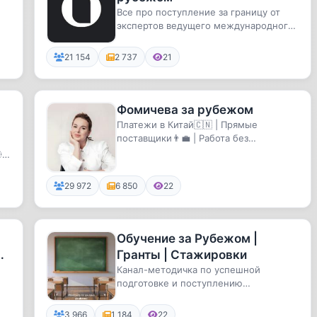
Все про поступление за границу от
экспертов ведущего международного
агентства — как и в какие стр...
21 154
2 737
21
Фомичева за рубежом
Платежи в Китай🇨🇳 | Прямые
поставщики👨‍💼 | Работа без
посредников🤝 | Финансовая логистика

💸 | Прив...
29 972
6 850
22
Обучение за Рубежом |
Гранты | Стажировки
Канал-методичка по успешной
подготовке и поступлению
зарубежом!
3 966
1 184
22