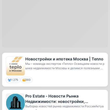
Новостройки и ипотека Москва | Тепло
Мы – команда экспертов «Тепло» Освещаем новости р
ынка недвижимости Москвы и делимся полезными ре
к...
1 275
393
Pro Estate - Новости Рынка
Недвижимости: новостройки,
агентства, земля, квартиры, дома,
Выборка новостей рынка недвижимости РоссииАктуа