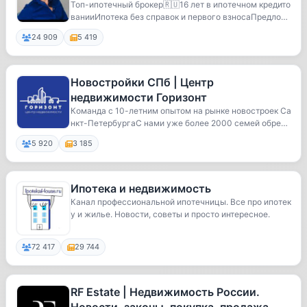
Топ-ипотечный брокер🇷🇺16 лет в ипотечном кредито
ванииИпотека без справок и первого взносаПредлож
у...
24 909
5 419
Новостройки СПб | Центр
недвижимости Горизонт
Команда с 10-летним опытом на рынке новостроек Са
нкт-ПетербургаС нами уже более 2000 семей обрел
и...
5 920
3 185
Ипотека и недвижимость
Канал профессиональной ипотечницы. Все про ипотек
у и жилье. Новости, советы и просто интересное.
72 417
29 744
RF Estate | Недвижимость России.