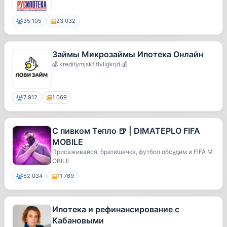
35 105
23 032
Займы Микрозаймы Ипотека Онлайн
💰 kreditymjskflflvllgkrjd 💰
7 912
1 069
С пивком Тепло 🍺 | DIMATEPLO FIFA
MOBILE
Присаживайся, братишечка, футбол обсудим и FIFA M
OBILE
52 034
11 769
Ипотека и рефинансирование с
Кабановыми