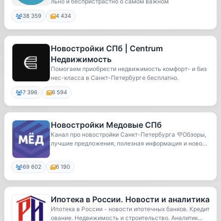
льно и беспристрастно о самом важном
ипотека, бан
38 359
4 434
Новостройки СПб | Centrum
Недвижимость
Помогаем приобрести недвижимость комфорт- и биз
нес-класса в Санкт-Петербурге бесплатно.
7 396
6 594
Новостройки Медовые СПб
Канал про новостройки Санкт-Петербурга 💜Обзоры,
лучшие предложения, полезная информация и новост
и.
69 602
6 190
Ипотека в России. Новости и аналитика
Ипотека в России - новости ипотечных банков. Кредит
ование. Недвижимость и строительство. Аналитик...