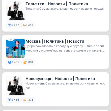
Тольятти | Новости | Политика
Тольятти Самые актуальные новости нашего города!
9 547
1 342
Москва | Политика | Новости
Добро пожаловать в городскую группу Future с полит
ическим уклономУ нас вы узнаете самые актуальны...
9 405
1 691
Новокузнецк | Новости | Политика
Новокузнецк Самые актуальные новости нашего горо
да!
9 456
1 373