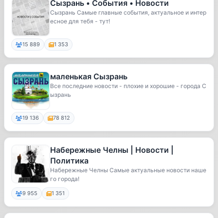
Сызрань • События • Новости
Сызрань Самые главные события, актуальное и интер
есное для тебя - тут!
15 889
1 353
маленькая Сызрань
Все последние новости - плохие и хорошие - города С
ызрань
19 136
78 812
Набережные Челны | Новости |
Политика
Набережные Челны Самые актуальные новости наше
го города!
9 955
1 351