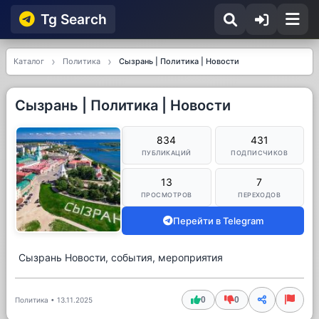
Tg Searсh
Каталог
Политика
Сызрань | Политика | Новости
Сызрань | Политика | Новости
834
431
ПУБЛИКАЦИЙ
ПОДПИСЧИКОВ
13
7
ПРОСМОТРОВ
ПЕРЕХОДОВ
Перейти в Telegram
Сызрань Новости, события, мероприятия
0
0
Политика
•
13.11.2025