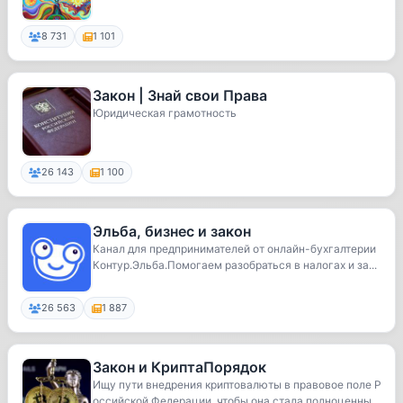
8 731
1 101
Закон | Знай свои Права
Юридическая грамотность
26 143
1 100
Эльба, бизнес и закон
Канал для предпринимателей от онлайн-бухгалтерии
Контур.Эльба.Помогаем разобраться в налогах и за...
26 563
1 887
Закон и КриптаПорядок
Ищу пути внедрения криптовалюты в правовое поле Р
оссийской Федерации, чтобы она стала полноценны