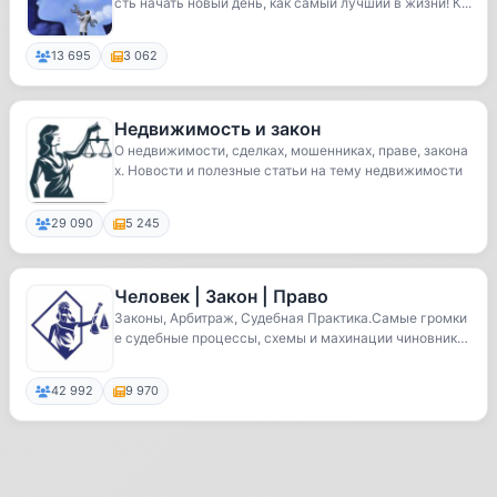
сть начать новый день, как самый лучший в жизни! К...
13 695
3 062
Недвижимость и закон
О недвижимости, сделках, мошенниках, праве, закона
х. Новости и полезные статьи на тему недвижимости
29 090
5 245
Человек | Закон | Право
Законы, Арбитраж, Судебная Практика.Самые громки
е судебные процессы, схемы и махинации чиновнико
в...
42 992
9 970