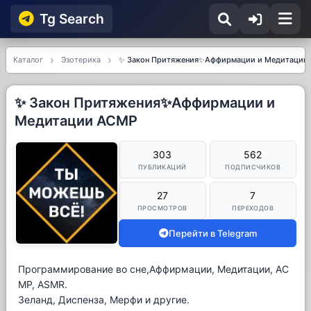
Tg Searсh
Каталог
Эзотерика
✨ Закон Притяжения✨Аффирмации и Медитации
✨ Закон Притяжения✨Аффирмации и
Медитации АСМР
303
562
ПУБЛИКАЦИЙ
ПОДПИСЧИКОВ
27
7
ПРОСМОТРОВ
ПЕРЕХОДОВ
Перейти в Telegram
Программирование во сне,Аффирмации, Медитации, АС
МР, ASMR.
Зеланд, Диспенза, Мерфи и другие.