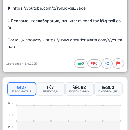
▶️ https://youtube.com/c/тыможешьвсё
✨Реклама, коллаборация, пишите: mirmeditazii@gmail.co
m
Помощь проекту - https://www.donationalerts.com/r/youca
ndo
0
0
Эзотерика
•
5.9.2025
27
7
562
303
ПРОСМОТРЫ
ПЕРЕХОДЫ
ПОДПИСЧИКИ
ПУБЛИКАЦИИ