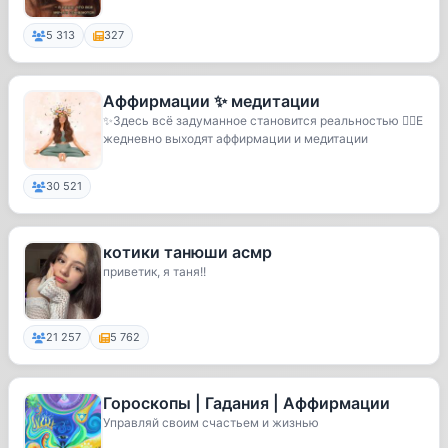
5 313
327
Аффирмации ✨ медитации
✨Здесь всё задуманное становится реальностью 🧘‍♀️Е
жедневно выходят аффирмации и медитации
30 521
котики танюши асмр
приветик, я таня!!
21 257
5 762
Гороскопы | Гадания | Аффирмации
Управляй своим счастьем и жизнью