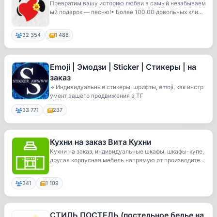
Превратим вашу историю любви в самый незабываем
ый подарок — песню!• Более 100.00 довольных клиен
т...
32 354
1 488
Emoji | Эмодзи | Sticker | Стикеры | на
заказ
🔹Индивидуальные стикеры, шрифты, emoji, как инстр
умент вашего продвижения в ТГ
33 771
237
Кухни на заказ Вита Кухни
Кухни на заказ, индивидуальные шкафы, шкафы-купе,
другая корпусная мебель напрямую от производите...
341
1 109
СТИЛЬ ПОСТЕЛЬ (постельное белье на