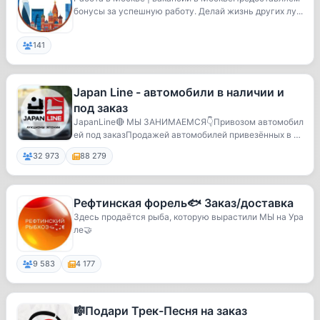
бонусы за успешную работу. Делай жизнь других лу...
141
Japan Line - автомобили в наличии и
под заказ
JapanLine🔴 МЫ ЗАНИМАЕМСЯ👇Привозом автомобил
ей под заказПродажей автомобилей привезённых в Р
оссию ...
32 973
88 279
Рефтинская форель🐟 Заказ/доставка
Здесь продаётся рыба, которую вырастили МЫ на Ура
ле🤝
9 583
4 177
️🎼Подари Трек-Песня на заказ