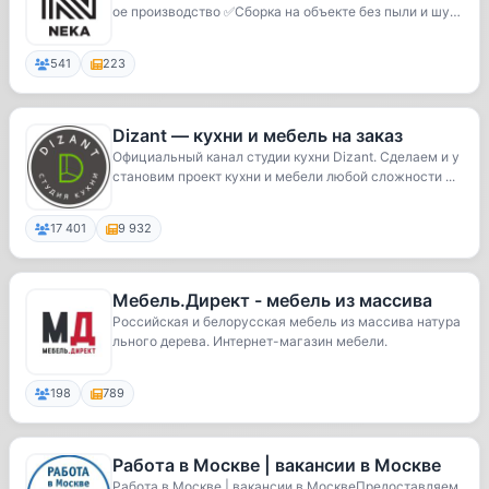
ое производство ✅Сборка на объекте без пыли и шум
а...
541
223
Dizant — кухни и мебель на заказ
Официальный канал студии кухни Dizant. Сделаем и у
становим проект кухни и мебели любой сложности ...
17 401
9 932
Мебель.Директ - мебель из массива
Российская и белорусская мебель из массива натура
льного дерева. Интернет-магазин мебели.
198
789
Работа в Москве | вакансии в Москве
Работа в Москве | вакансии в МосквеПредоставляем