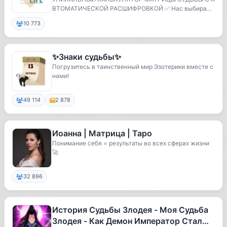
ВТОМАТИЧЕСКОЙ РАСШИФРОВКОЙ ✅ Нас выбирают
нумерологи
10 773
✨Знаки судьбы✨
Погрузитесь в таинственный мир Эзотерики вместе с
нами!
49 114
2 878
Иоанна | Матрица | Таро
Понимание себя = результаты во всех сферах жизни
🚀
32 896
История Судьбы Злодея - Моя Судьба
Злодея - Как Демон Император Стал