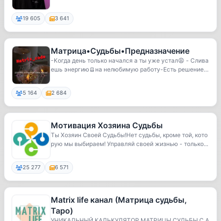
19 605
3 641
Матрица•Судьбы•Предназначение
-Когда день только начался а ты уже устал😩 - Слива
ешь энергию🪫на нелюбимую работу-Есть решение✨
- ...
5 164
2 684
Мотивация Хозяина Судьбы
Ты Хозяин Своей Судьбы!Нет судьбы, кроме той, кото
рую мы выбираем! Управляй своей жизнью - только...
25 277
6 571
Matrix life канал (Матрица судьбы,
Таро)
УНИКАЛЬНЫЙ КАЛЬКУЛЯТОР МАТРИЦЫ СУДЬБЫ С А