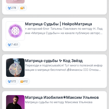
278
5
Матрица Судьбы | НейроМатрица
• авторский блог Татьяны Павлович по методу Н. Лад
ини «Матрица Судьбы»• на канале публикую авторс...
7 451
Матрица судьбы ✨ Код Звёзд
Переходи и подписывайся! Тут много полезной инфор
мации о матрице бесплатно! 💰Финансы 👩‍❤️‍👨 Отнош...
572
412
Матрица Изобилия✴️Максим Ульянов
Матрица судьбы по методу Максима Ульянова