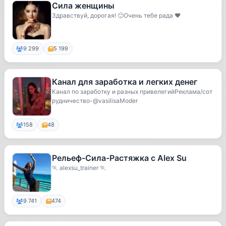
Сила женщины
Здравствуй, дорогая! 🙂Очень тебе рада ❤️
9 299
5 199
Канал для заработка и легких денег
Канал по заработку и разных привелегийРеклама/сот
рудничество-@vasilisaModer
158
48
Рельеф-Сила-Растяжка с Alex Su
🏃 alexsu_trainer 🏃
9 741
474