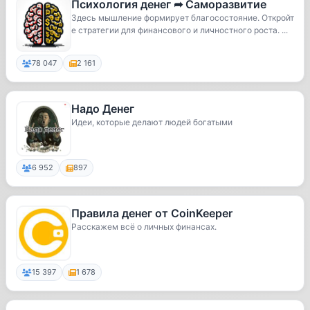
Психология денег ➦ Саморазвитие
Здесь мышление формирует благосостояние. Откройт
е стратегии для финансового и личностного роста. ...
78 047
2 161
Надо Денег
Идеи, которые делают людей богатыми
6 952
897
Правила денег от CoinKeeper
Расскажем всё о личных финансах.
15 397
1 678