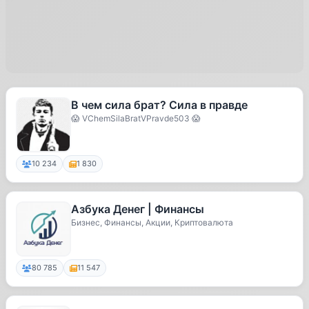
В чем сила брат? Сила в правде
😱 VChemSilaBratVPravde503 😱
10 234
1 830
Азбука Денег | Финансы
Бизнес, Финансы, Акции, Криптовалюта
80 785
11 547