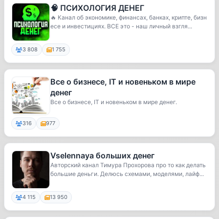
🧠 ПСИХОЛОГИЯ ДЕНЕГ
🔥 Канал об экономике, финансах, банках, крипте, бизн
есе и инвестициях. ВСЕ это - наш личный взгля...
3 808
1 755
Все о бизнесе, IT и новеньком в мире
денег
Все о бизнесе, IT и новеньком в мире денег.
316
977
Vselennaya больших денег
Авторский канал Тимура Прохорова про то как делать
большие деньги. Делюсь схемами, моделями, лайф...
4 115
13 950