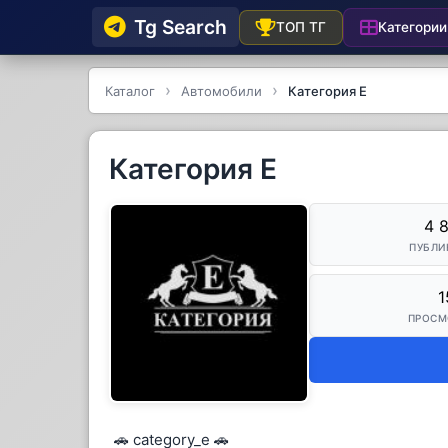
Tg Searсh
Категории
ТОП ТГ
Каталог
Автомобили
Категория Е
Категория Е
4 
ПУБЛИ
1
ПРОСМ
🚗 category_e 🚗