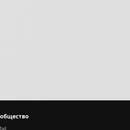
ообщество
ail