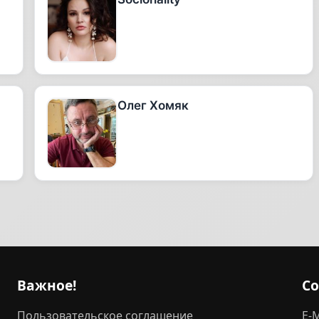
Олег Хомяк
Важное!
С
Пользовательское соглашение
E-M