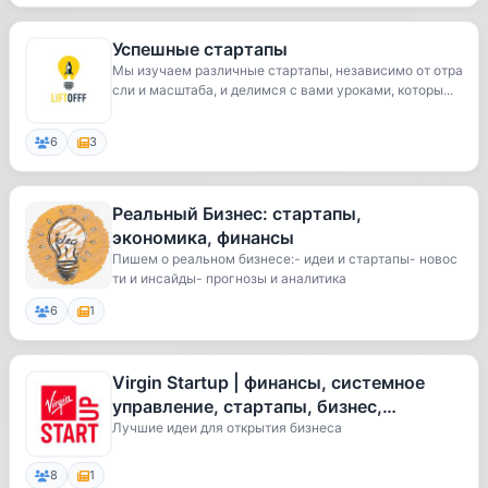
Успешные стартапы
Мы изучаем различные стартапы, независимо от отра
сли и масштаба, и делимся с вами уроками, которы...
6
3
Реальный Бизнес: стартапы,
экономика, финансы
Пишем о реальном бизнесе:- идеи и стартапы- новос
ти и инсайды- прогнозы и аналитика
6
1
Virgin Startup | финансы, системное
управление, стартапы, бизнес,
экономика
Лучшие идеи для открытия бизнеса
8
1