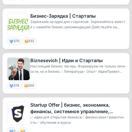
Бизнес-Зарядка | Стартапы
Заряжаем на идеи для стартапов. Заряжайтесь вмест
е с нами!Не бизнес рекомендации! Действуйте на...
370
332
Biznesevich | Идеи и Стартапы
Настоящий бизнес лагерь. Формируем не только личн
ости, но и бизнес.- Литература- Опыт- ИдеиПривет...
374
344
Startup Offer | бизнес, экономика,
финансы, системное управление,
стартапы, саморазвитие онлайн, тре
✅ идеи для открытия бизнеса✅ финансовая грамотно
сть✅ обучение и курсы
7
1