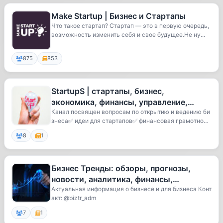
Make Startup | Бизнес и Стартапы
Что такое стартап? Стартап — это в первую очередь,
возможность изменить себя и свое будущее.Не ну...
875
853
StartupS | стартапы, бизнес,
экономика, финансы, управление,
саморазвитие онлайн, тренинги и
Канал посвящен вопросам по открытию и ведению би
знеса✅ идеи для стартапов✅ финансовая грамотност
курсы,
ь...
8
1
Бизнес Тренды: обзоры, прогнозы,
новости, аналитика, финансы,
инвестиции, стартапы, IPO, pre-IPO
Актуальная информация о бизнесе и для бизнеса Конт
акт: @biztr_adm
7
1