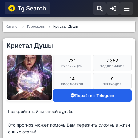
Tg Searсh
Каталог
Гороскопы
Кристал Душы
Кристал Душы
731
2 352
ПУБЛИКАЦИЙ
ПОДПИСЧИКОВ
14
9
ПРОСМОТРОВ
ПЕРЕХОДОВ
Перейти в Telegram
Разкройте тайны своей судьбы
Это прогноз может помочь Вам пережить сложные жизн
енные этапы!