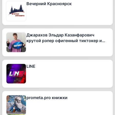
Вечерний Красноярск
Джарахов Эльдар Казанфарович
крутой рэпер офигенный тиктокер и
вообще очень талантливый человек
LINE
prometa.pro книжки