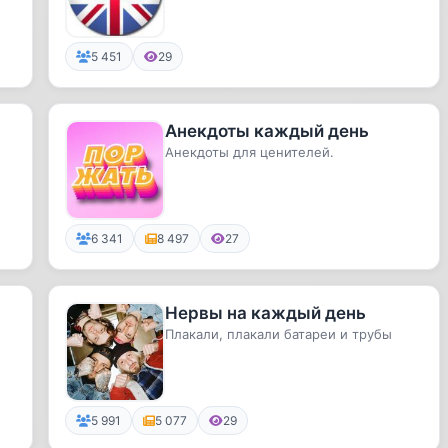
так же интересные иллюстрации....
5 451
29
Aнекдоты каждый день
Анекдоты для ценителей.
6 341
8 497
27
Нервы на каждый день
Плакали, плакали батареи и трубы
5 991
5 077
29