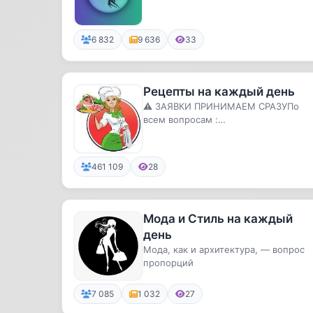
6 832
9 636
33
Рецепты на каждый день
⚠️ ЗАЯВКИ ПРИНИМАЕМ СРАЗУПо
всем вопросам :
@ky_Lunar@KindIy@andreevich_tg
Ссылка на канал: https...
461 109
28
Мода и Стиль на каждый
день
Мода, как и архитектура, — вопрос
пропорций
7 085
1 032
27