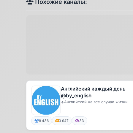
Похожие каналы:
Английский каждый день
@by_english
✈️Английский на все случаи жизни
8 436
3 947
33