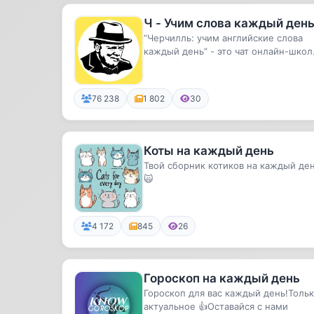
Ч - Учим слова каждый ден
“Черчилль: учим английские слова
каждый день” - это чат онлайн-шко
Черчилль, в котором каждый д...
76 238
1 802
30
Коты на каждый день
Твой сборник котиков на каждый ден
🙀
4 172
845
26
Гороскоп на каждый день
Гороскоп для вас каждый день!Толь
актуальное 👍Оставайся с нами