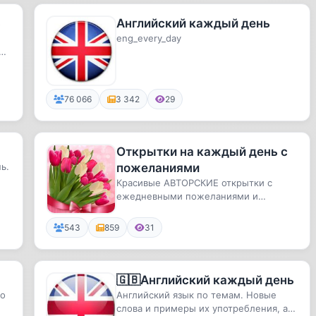
ь
Английский каждый день
eng_every_day
лы
76 066
3 342
29
Открытки на каждый день с
ь.
пожеланиями
Красивые АВТОРСКИЕ открытки с
ежедневными пожеланиями и
поздравлениями.
543
859
31
🇬🇧Английский каждый день
ко
Английский язык по темам. Новые
слова и примеры их употребления, а