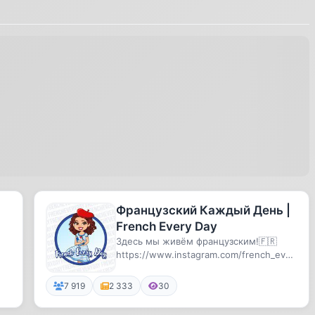
Французский Каждый День |
French Every Day
Здесь мы живём французским!🇫🇷
https://www.instagram.com/french_ever
y_day
7 919
2 333
30