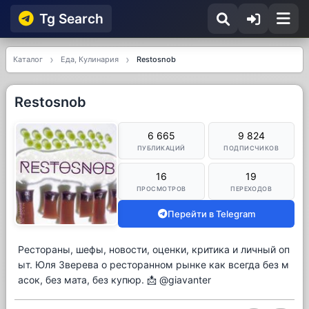
Tg Searсh
Каталог
Еда, Кулинария
Restosnob
Restosnob
6 665
9 824
ПУБЛИКАЦИЙ
ПОДПИСЧИКОВ
16
19
ПРОСМОТРОВ
ПЕРЕХОДОВ
Перейти в Telegram
Рестораны, шефы, новости, оценки, критика и личный оп
ыт. Юля Зверева о ресторанном рынке как всегда без м
асок, без мата, без купюр. 📩 @giavanter