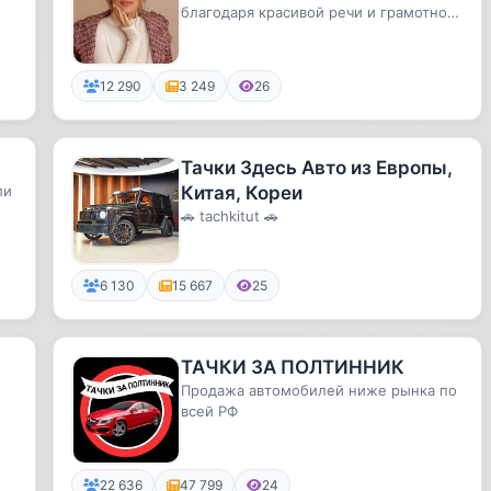
благодаря красивой речи и грамотной
коммуникации
12 290
3 249
26
Тачки Здесь Авто из Европы,
ли
Китая, Кореи
🚗 tachkitut 🚗
6 130
15 667
25
ТАЧКИ ЗА ПОЛТИННИК
Продажа автомобилей ниже рынка по
всей РФ
22 636
47 799
24