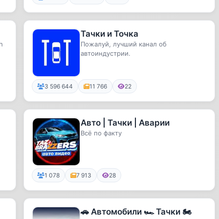
Тачки и Точка
h
Пожалуй, лучший канал об
автоиндустрии.
3 596 644
11 766
22
Авто | Тачки | Аварии
Вcё по фaкту
1 078
7 913
28
🚗 Автомобили 🏎 Тачки 🏍