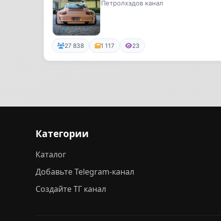
Петролхэдов канал
27 838
1 117
23
Категории
Каталог
Добавьте Telegram-канал
Создайте ТГ канал