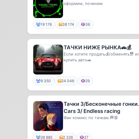
оформим, починим
19 176
38 174
36
ТАЧКИ НИЖЕ РЫНКА🚗💰
Если хотите продать💰/обменять🔛 и
купить авто🚗
9 350
24 046
29
Тачки 3/Бесконечные гонки.
Cars 3/ Endless racing
Фан комикс по тачкам.🏁🔞
26 885
2 326
27