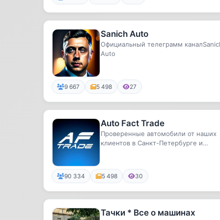
Sanich Auto
Официальный телеграмм каналSanic
Auto
9 667
5 498
27
Auto Fact Trade
Проверенные автомобили от наших
клиентов в Санкт-Петербурге и
Москве.
90 334
5 498
30
Тачки * Все о машинах