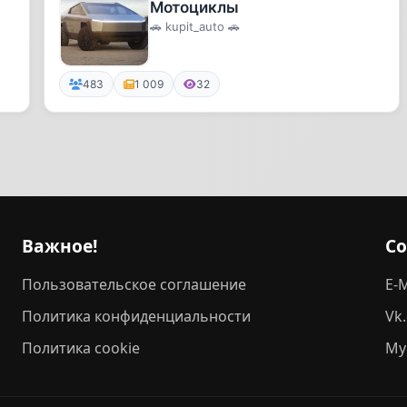
Мотоциклы
🚗 kupit_auto 🚗
483
1 009
32
Важное!
С
Пользовательское соглашение
E-M
Политика конфиденциальности
Vk
Политика cookie
My