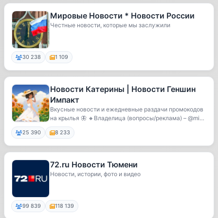
Мировые Новости * Новости России
Честные новости, которые мы заслужили
30 238
1 109
Новости Катерины | Новости Геншин
Импакт
Вкусные новости и ежедневные раздачи промокодов
на крылья 🦋 🔸Владелица (вопросы/реклама) – @miss
_...
25 390
8 233
72.ru Новости Тюмени
Новости, истории, фото и видео
99 839
118 139