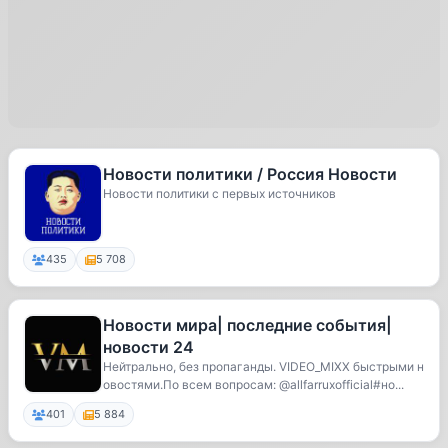
Новости политики / Россия Новости
Новости политики с первых источников
435
5 708
Новости мира| последние события|
новости 24
Нейтрально, без пропаганды. VIDEO_MIXX быстрыми н
овостями.По всем вопросам: @allfarruxofficial#но...
401
5 884