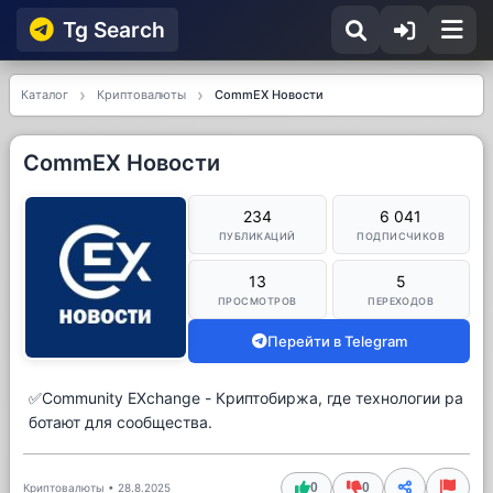
Tg Searсh
Каталог
Криптовалюты
CommEX Новости
CommEX Новости
234
6 041
ПУБЛИКАЦИЙ
ПОДПИСЧИКОВ
13
5
ПРОСМОТРОВ
ПЕРЕХОДОВ
Перейти в Telegram
✅Community EXchange - Криптобиржа, где технологии ра
ботают для сообщества.
0
0
Криптовалюты
•
28.8.2025