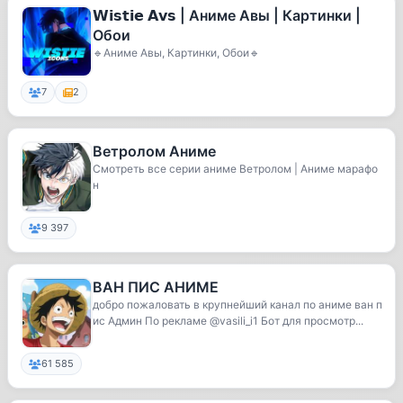
𝗪𝗶𝘀𝘁𝗶𝗲 𝗔𝘃𝘀 | Аниме Авы | Картинки |
Обои
🔹Аниме Авы, Картинки, Обои🔹
7
2
Ветролом Аниме
Смотреть все серии аниме Ветролом | Аниме марафо
н
9 397
ВАН ПИС АНИМЕ
добро пожаловать в крупнейший канал по аниме ван п
ис Админ По рекламе @vasili_i1 Бот для просмотр...
61 585