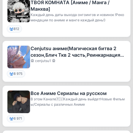
ТВОЯ КОМНАТА [Аниме / Манга /
Манхва]
Каждый день даты выхода онгоингов и новинок !Реко
мендации по аниме и манге каждый день!)
812
Cenjutsu аниме(Магическая битва 2
сезон,Блич Ткв 2 часть,Реинкарнация
безработного и др.)
🎡 cenjutsu1 🎡
8 975
Все Аниме Сериалы на русском
В этом Канале🇷🇺Каждый день выйдетНовые Фильм
ы/Сериалы с различных Аниме
6 971