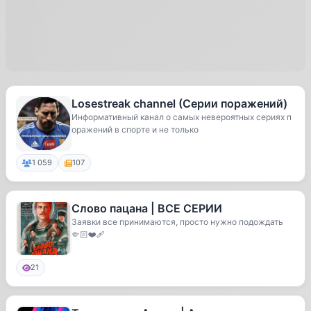
Losestreak channel (Серии поражений)
Информативный канал о самых невероятных сериях п
оражений в спорте и не только
1 059
107
Слово пацана | ВСЕ СЕРИИ
Заявки все принимаются, просто нужно подождать
🤏🏻❤️‍🩹
21