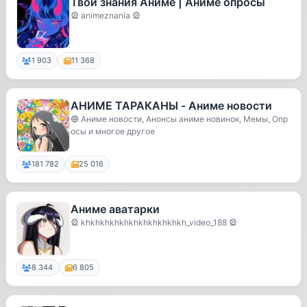
Твои знания Аниме | Аниме опросы
🎡 animeznania 🎡
1 903
11 368
АНИМЕ ТАРАКАНЫ - Аниме новости
🔵 Аниме новости, Анонсы аниме новинок, Мемы, Опр
осы и многое другое
181 782
25 016
Аниме аватарки
🎡 khkhkhkhkhkhkhkhkhkhkh_video_188 🎡
8 344
6 805