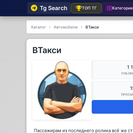
Tg Searсh
Категории
ТОП ТГ
Каталог
Автомобили
ВТакси
ВТакси
1 
ПУБЛИ
1
ПРОСМ
Пассажирам из последнего ролика всё же стыд