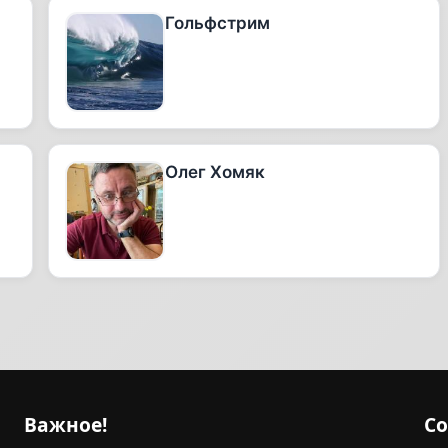
Гольфстрим
Олег Хомяк
Важное!
С