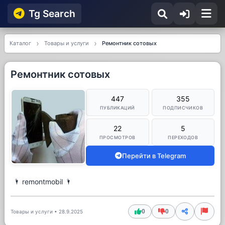
Tg Searсh
Каталог
Товары и услуги
Ремонтник сотовых
Ремонтник сотовых
447
355
ПУБЛИКАЦИЙ
ПОДПИСЧИКОВ
22
5
ПРОСМОТРОВ
ПЕРЕХОДОВ
Перейти в Telegram
🌂 remontmobil 🌂
0
0
Товары и услуги
•
28.9.2025