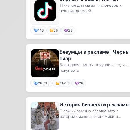
ТГ-канал для связи тиктокеров и
рекламодателей.
118
38
28
Безумцы в рекламе | Черны
пиар
Благодаря нам вы покупаете то, что
покупаете
26 735
7 845
26
История бизнеса и рекламы
О самых важных свершениях в
истории бизнеса, экономики и
маркетинга самым непринужденны
языком.