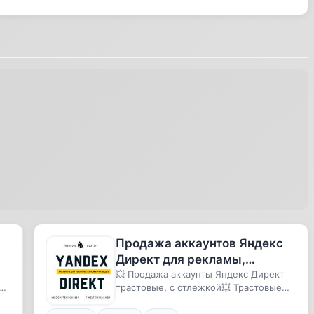
Продажа аккаунтов Яндекс
Директ для рекламы,
трастовые домены для
💥 Продажа аккаунты Яндекс Директ
трастовые, с отлежкой💥 Трастовые
рекламы, доступы к админ
домены + админка сайта для рекл...
панели, п