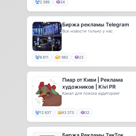
2 389
24
Биржа рекламы Telegram
Все новости только у нас
8 611
1 662
23
Пиар от Киви | Реклама
художников | Kivi PR
Канал для поиска аудитории!
12 637
43 273
22
Биржа Рекламы ТикТок