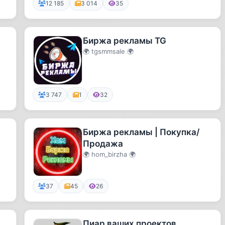
12 185
3 014
35
Биржа рекламы TG
🌍 tgsmmsale 🌍
3 747
1
32
Биржа рекламы | Покупка/
Продажа
🌍 hom_birzha 🌍
37
45
26
Пиар ваших проектов