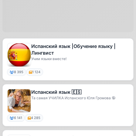
Испанский язык |Обучение языку |
Лингвист
Учим языки вместе!
8 395
1 124
Испанский язык 🇪🇸
Та самая УЧИЛКА Испанского Юля Громова 🤪
6 141
4 285