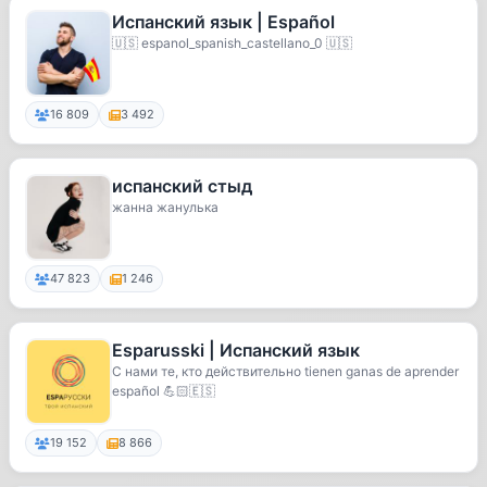
Испанский язык | Español
🇺🇸 espanol_spanish_castellano_0 🇺🇸
16 809
3 492
испанский стыд
жанна жанулька
47 823
1 246
Esparusski | Испанский язык
С нами те, кто действительно tienen ganas de aprender
español 💪🏻🇪🇸
19 152
8 866