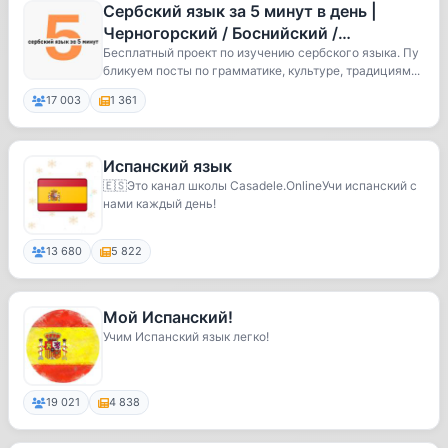
Сербский язык за 5 минут в день |
Черногорский / Боснийский /
Хорватский язык | Српски jезик | Srpsk
Бесплатный проект по изучению сербского языка. Пу
бликуем посты по грамматике, культуре, традициям...
17 003
1 361
Испанский язык
🇪🇸Это канал школы Casadele.OnlineУчи испанский с
нами каждый день!
13 680
5 822
Мой Испанский!
Учим Испанский язык легко!
19 021
4 838