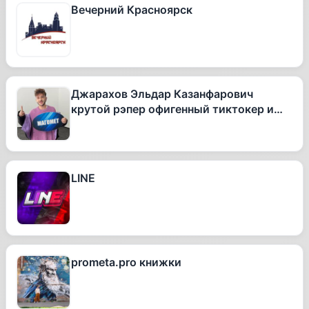
Вечерний Красноярск
Джарахов Эльдар Казанфарович
крутой рэпер офигенный тиктокер и
вообще очень талантливый человек
LINE
prometa.pro книжки