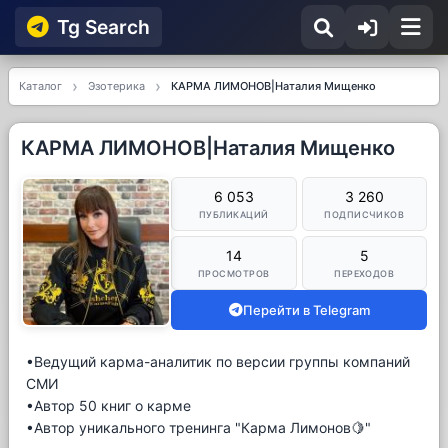
Tg Searсh
Каталог
Эзотерика
КАРМА ЛИМОНОВ|Наталия Мищенко
КАРМА ЛИМОНОВ|Наталия Мищенко
6 053
3 260
ПУБЛИКАЦИЙ
ПОДПИСЧИКОВ
14
5
ПРОСМОТРОВ
ПЕРЕХОДОВ
Перейти в Telegram
•Ведущий карма-аналитик по версии группы компаний
СМИ
•Автор 50 книг о карме
•Автор уникального тренинга "Карма Лимонов🍋"