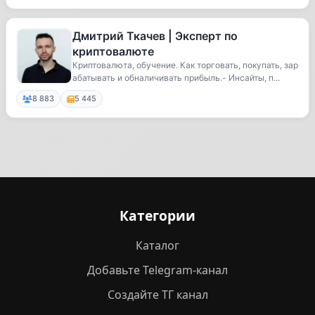
Дмитрий Ткачев | Эксперт по
криптовалюте
Криптовалюта, обучение. Как торговать, покупать, зар
абатывать и обналичивать прибыль.- Инсайты, п...
8 883
5 445
Категории
Каталог
Добавьте Telegram-канал
Создайте ТГ канал