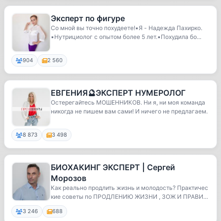
Эксперт по фигуре
Со мной вы точно похудеете!▪️Я - Надежда Пахирко.
▪️Нутрициолог с опытом более 5 лет.▪️Похудила бо...
904
2 560
ЕВГЕНИЯ️️🔮ЭКСПЕРТ НУМЕРОЛОГ
Остерегайтесь МОШЕННИКОВ. Ни я, ни моя команда
никогда не пишем вам сами! И ничего не предлагаем.
8 873
3 498
БИОХАКИНГ ЭКСПЕРТ | Сергей
Морозов
Как реально продлить жизнь и молодость? Практичес
кие советы по ПРОДЛЕНИЮ ЖИЗНИ , ЗОЖ И ПРАВИЛ
ЬНОМ...
3 246
688