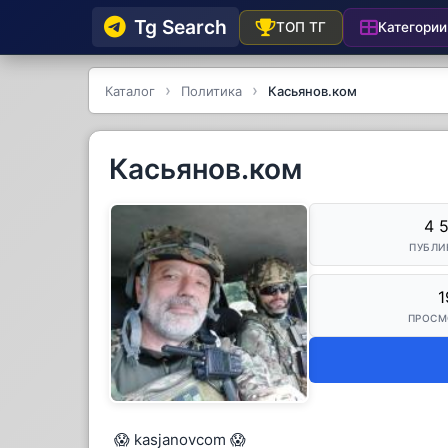
Tg Searсh
Категории
ТОП ТГ
Каталог
Политика
Касьянов.ком
Касьянов.ком
4 
ПУБЛИ
1
ПРОСМ
😱 kasjanovcom 😱