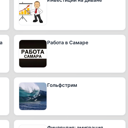
Инвестиции на диване
а
Работа в Самаре
Гольфстрим
Финляндия: эмиграция.