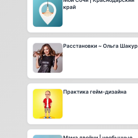
Мой Сочи | Краснодарский
край
Расстановки ~ Ольга Шакур
Практика гейм-дизайна
Мама двойни | необычные